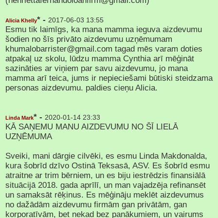
(henriettafernandoloanfirm@gmail.com)
* -
2017-06-03 13:55
Alicia Khelly
Esmu tik laimīgs, ka mana mamma ieguva aizdevumu
šodien no šīs privāto aizdevumu uzņēmumam
khumalobarrister@gmail.com tagad mēs varam doties
atpakaļ uz skolu, lūdzu mamma Cynthia arī mēģināt
sazināties ar viņiem par savu aizdevumu, jo mana
mamma arī teica, jums ir nepieciešami būtiski steidzama
personas aizdevumu. paldies cieņu Alicia.
* -
2020-01-14 23:33
Linda Mark
KĀ SAŅEMU MANU AIZDEVUMU NO ŠĪ LIELĀ
UZŅĒMUMA
Sveiki, mani dārgie cilvēki, es esmu Linda Makdonalda,
kura šobrīd dzīvo Ostinā Teksasā, ASV. Es šobrīd esmu
atraitne ar trim bērniem, un es biju iestrēdzis finansiālā
situācijā 2018. gada aprīlī, un man vajadzēja refinansēt
un samaksāt rēķinus. Es mēģināju meklēt aizdevumus
no dažādām aizdevumu firmām gan privātām, gan
korporatīvām, bet nekad bez panākumiem, un vairums