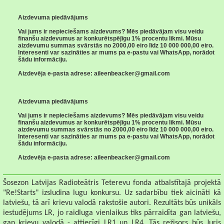
Aizdevuma piedāvājums
Vai jums ir nepieciešams aizdevums? Mēs piedāvājam visu veidu
finanšu aizdevumus ar konkurētspējīgu 1% procentu likmi. Mūsu
aizdevumu summas svārstās no 2000,00 eiro līdz 10 000 000,00 eiro.
Interesenti var sazināties ar mums pa e-pastu vai WhatsApp, norādot
šādu informāciju.
Aizdevēja e-pasta adrese: aileenbeacker@gmail.com
Aizdevuma piedāvājums
Vai jums ir nepieciešams aizdevums? Mēs piedāvājam visu veidu
finanšu aizdevumus ar konkurētspējīgu 1% procentu likmi. Mūsu
aizdevumu summas svārstās no 2000,00 eiro līdz 10 000 000,00 eiro.
Interesenti var sazināties ar mums pa e-pastu vai WhatsApp, norādot
šādu informāciju.
Aizdevēja e-pasta adrese: aileenbeacker@gmail.com
Šosezon Latvijas Radioteātris Teterevu fonda atbalstītajā projektā
"Re!Starts" izsludina lugu konkursu. Uz sadarbību tiek aicināti kā
latviešu, tā arī krievu valodā rakstošie autori. Rezultāts būs unikāls
iestudējums LR, jo raidluga vienlaikus tiks pārraidīta gan latviešu,
gan krievu valodā - attiecīgi LR1 un LR4. Tās režisors būs Juris