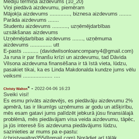
Mediju termiņa aizdevums (10_20)
Viņi piedāvā aizdevumu, piemēram
Mājokļa aizdevums ............., biznesa aizdevums ........
Parāda aizdevums .......
Studentu aizdevums .........., uzņēmējdarbības
uzsākšanas aizdevums
Uzņēmējdarbības aizdevums ......., uzņēmuma
aizdevums .............. utt
E-pasts .......... (davidwilsonloancompany4@gmail.com)
Ja runa ir par finanšu krīzi un aizdevumu, tad Dāvida
Vilsona aizdevuma finansēšana ir tā īstā vieta, lūdzu,
pasakiet tikai, ka es Linda Makdonalda kundze jums vēlu
veiksmi ................... ....
* -
2022-04-06 16:23
Christy Walton
Sveiki visi!
Es esmu privāts aizdevējs, es piedāvāju aizdevumu 2%
apmērā, tas ir likumīgs uzņēmums ar godu un atšķirību,
mēs esam gatavi jums palīdzēt jebkurā jūsu finansiālajā
problēmā, mēs piedāvājam visa veida aizdevumu, tāpēc,
ja jūs interesē šis aizdevuma piedāvājums lūdzu,
sazinieties ar mums pa e-pastu:
(christywalton355@gmail.com) Norādiet arī tālāk