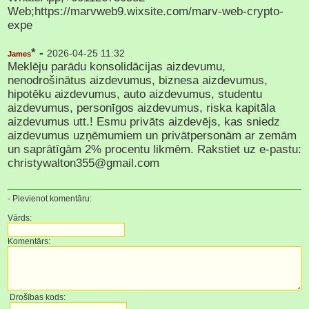
Web;https://marvweb9.wixsite.com/marv-web-crypto-
expe
* -
2026-04-25 11:32
James
Meklēju parādu konsolidācijas aizdevumu,
nenodrošinātus aizdevumus, biznesa aizdevumus,
hipotēku aizdevumus, auto aizdevumus, studentu
aizdevumus, personīgos aizdevumus, riska kapitāla
aizdevumus utt.! Esmu privāts aizdevējs, kas sniedz
aizdevumus uzņēmumiem un privātpersonām ar zemām
un saprātīgām 2% procentu likmēm. Rakstiet uz e-pastu:
christywalton355@gmail.com
- Pievienot komentāru:
Vārds:
Komentārs:
Drošības kods: