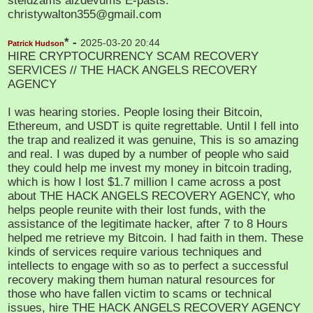
steidzams aizdevums E-pasts:
christywalton355@gmail.com
* -
2025-03-20 20:44
Patrick Hudson
HIRE CRYPTOCURRENCY SCAM RECOVERY
SERVICES // THE HACK ANGELS RECOVERY
AGENCY
I was hearing stories. People losing their Bitcoin,
Ethereum, and USDT is quite regrettable. Until I fell into
the trap and realized it was genuine, This is so amazing
and real. I was duped by a number of people who said
they could help me invest my money in bitcoin trading,
which is how I lost $1.7 million I came across a post
about THE HACK ANGELS RECOVERY AGENCY, who
helps people reunite with their lost funds, with the
assistance of the legitimate hacker, after 7 to 8 Hours
helped me retrieve my Bitcoin. I had faith in them. These
kinds of services require various techniques and
intellects to engage with so as to perfect a successful
recovery making them human natural resources for
those who have fallen victim to scams or technical
issues, hire THE HACK ANGELS RECOVERY AGENCY