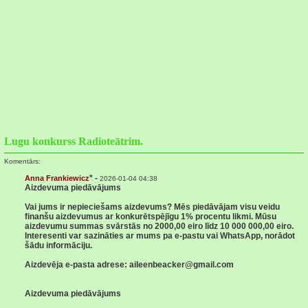
Lugu konkurss Radioteātrim.
Komentārs:
* -
Anna Frankiewicz
2026-01-04 04:38
Aizdevuma piedāvājums
Vai jums ir nepieciešams aizdevums? Mēs piedāvājam visu veidu
finanšu aizdevumus ar konkurētspējīgu 1% procentu likmi. Mūsu
aizdevumu summas svārstās no 2000,00 eiro līdz 10 000 000,00 eiro.
Interesenti var sazināties ar mums pa e-pastu vai WhatsApp, norādot
šādu informāciju.
Aizdevēja e-pasta adrese: aileenbeacker@gmail.com
Aizdevuma piedāvājums