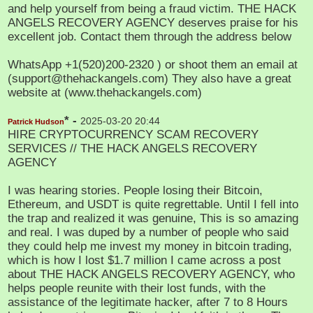
and help yourself from being a fraud victim. THE HACK
ANGELS RECOVERY AGENCY deserves praise for his
excellent job. Contact them through the address below
WhatsApp +1(520)200-2320 ) or shoot them an email at
(support@thehackangels.com) They also have a great
website at (www.thehackangels.com)
* -
2025-03-20 20:44
Patrick Hudson
HIRE CRYPTOCURRENCY SCAM RECOVERY
SERVICES // THE HACK ANGELS RECOVERY
AGENCY
I was hearing stories. People losing their Bitcoin,
Ethereum, and USDT is quite regrettable. Until I fell into
the trap and realized it was genuine, This is so amazing
and real. I was duped by a number of people who said
they could help me invest my money in bitcoin trading,
which is how I lost $1.7 million I came across a post
about THE HACK ANGELS RECOVERY AGENCY, who
helps people reunite with their lost funds, with the
assistance of the legitimate hacker, after 7 to 8 Hours