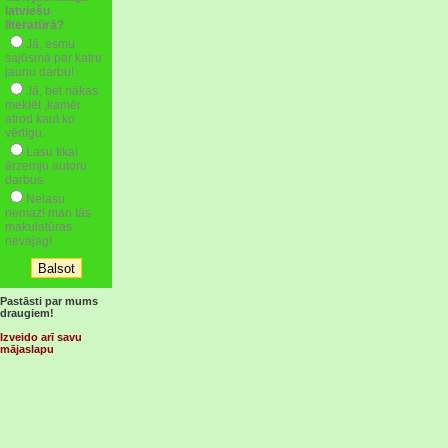
latviešu
literatūrā?
Jā, esmu
sajūsmā par katru
jaunu darbu!
Jā, bet nākas
meklēt ,kamēr
atrod kaut ko
vērtīgu.
Lasu tikai
ārzemju autoru
darbus.
Nelasu
nemaz! man tās
makulatūras
nevajag!
Pastāsti par mums
draugiem!
Izveido arī savu
mājaslapu