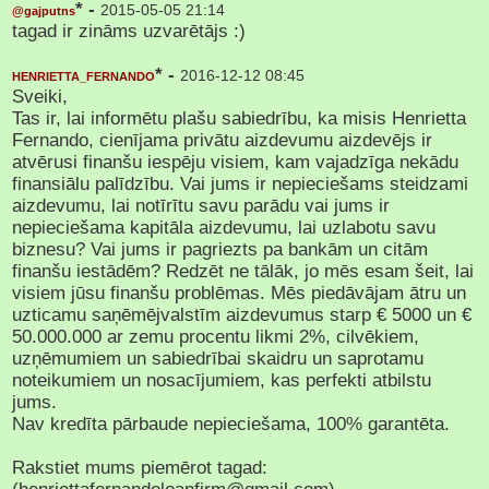
* -
2015-05-05 21:14
@gajputns
tagad ir zināms uzvarētājs :)
* -
2016-12-12 08:45
HENRIETTA_FERNANDO
Sveiki,
Tas ir, lai informētu plašu sabiedrību, ka misis Henrietta
Fernando, cienījama privātu aizdevumu aizdevējs ir
atvērusi finanšu iespēju visiem, kam vajadzīga nekādu
finansiālu palīdzību. Vai jums ir nepieciešams steidzami
aizdevumu, lai notīrītu savu parādu vai jums ir
nepieciešama kapitāla aizdevumu, lai uzlabotu savu
biznesu? Vai jums ir pagriezts pa bankām un citām
finanšu iestādēm? Redzēt ne tālāk, jo mēs esam šeit, lai
visiem jūsu finanšu problēmas. Mēs piedāvājam ātru un
uzticamu saņēmējvalstīm aizdevumus starp € 5000 un €
50.000.000 ar zemu procentu likmi 2%, cilvēkiem,
uzņēmumiem un sabiedrībai skaidru un saprotamu
noteikumiem un nosacījumiem, kas perfekti atbilstu
jums.
Nav kredīta pārbaude nepieciešama, 100% garantēta.
Rakstiet mums piemērot tagad: