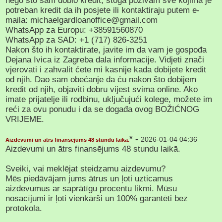
nego što sam dobio kredit, stoga pozivam sve kojima je
potreban kredit da ih posjete ili kontaktiraju putem e-
maila: michaelgardloanoffice@gmail.com
WhatsApp za Europu: +38591560870
WhatsApp za SAD: +1 (717) 826-3251
Nakon što ih kontaktirate, javite im da vam je gospođa
Dejana Ivica iz Zagreba dala informacije. Vidjeti znači
vjerovati i zahvalit ćete mi kasnije kada dobijete kredit
od njih. Dao sam obećanje da ću nakon što dobijem
kredit od njih, objaviti dobru vijest svima online. Ako
imate prijatelje ili rodbinu, uključujući kolege, možete im
reći za ovu ponudu i da se događa ovog BOŽIĆNOG
VRIJEME.
* -
2026-01-04 04:36
Aizdevumi un ātrs finansējums 48 stundu laikā.
Aizdevumi un ātrs finansējums 48 stundu laikā.
Sveiki, vai meklējat steidzamu aizdevumu?
Mēs piedāvājam jums ātrus un ļoti uzticamus
aizdevumus ar saprātīgu procentu likmi. Mūsu
nosacījumi ir ļoti vienkārši un 100% garantēti bez
protokola.