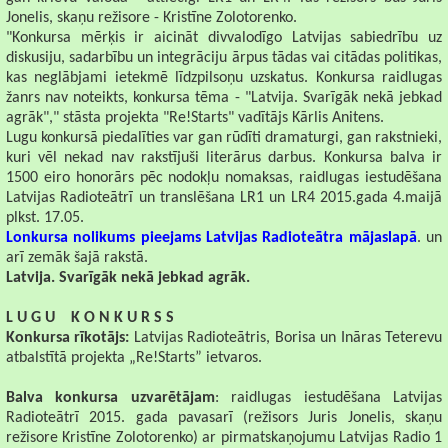
Jonelis, skaņu režisore - Kristīne Zolotorenko.
"Konkursa mērķis ir aicināt divvalodīgo Latvijas sabiedrību uz
diskusiju, sadarbību un integrāciju ārpus tādas vai citādas politikas,
kas neglābjami ietekmē līdzpilsoņu uzskatus. Konkursa raidlugas
žanrs nav noteikts, konkursa tēma - "Latvija. Svarīgāk nekā jebkad
agrāk"," stāsta projekta "Re!Starts" vadītājs Kārlis Anitens.
Lugu konkursā piedalīties var gan rūdīti dramaturgi, gan rakstnieki,
kuri vēl nekad nav rakstījuši literārus darbus. Konkursa balva ir
1500 eiro honorārs pēc nodokļu nomaksas, raidlugas iestudēšana
Latvijas Radioteātrī un translēšana LR1 un LR4 2015.gada 4.maijā
plkst. 17.05.
Lonkursa nolikums pieejams Latvijas Radioteātra mājaslapā
. un
arī zemāk šajā rakstā.
Latvija. Svarīgāk nekā jebkad agrāk.
L U G U
K O N K U R S S
Konkursa rīkotājs:
Latvijas Radioteātris, Borisa un Ināras Teterevu
atbalstītā projekta „Re!Starts” ietvaros.
Balva konkursa uzvarētājam
: raidlugas iestudēšana Latvijas
Radioteātrī 2015. gada pavasarī (režisors Juris Jonelis, skaņu
režisore Kristīne Zolotorenko) ar pirmatskaņojumu Latvijas Radio 1