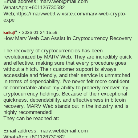
Email address: marv.web@mail.com
WhatsApp;+601126730582
Web;https://marvweb9.wixsite.com/marv-web-crypto-
expe
* -
2026-01-24 15:56
karlhaji
How Marv Web Can Assist in Cryptocurrency Recovery
The recovery of cryptocurrencies has been
revolutionized by MARV Web. They are incredibly quick
and effective, making sure that every procedure goes
without a hitch. Their customer support is always
accessible and friendly, and their service is unmatched
in terms of dependability. I've never felt more confident
or comfortable about my ability to properly recover my
cryptocurrency holdings. Because of their exceptional
quickness, dependability, and effectiveness in bitcoin
recovery, MARV Web stands out in the industry and is
highly recommended!
They can be reached at:
Email address: marv.web@mail.com
WhatsApp;+601126730582