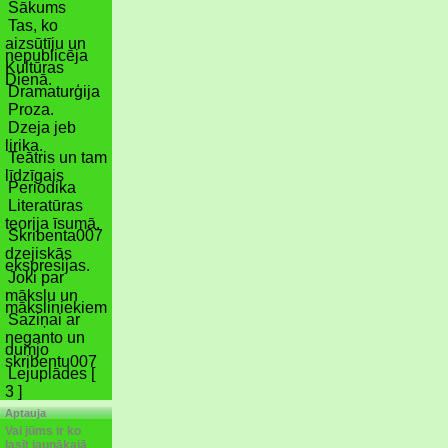
Sākums
Tas, ko
aizsūtīju un
nepublicēja
Kultūras
Dienā.
Dramaturģija
Proza.
Dzeja jeb
lirika.
Teātris un tam
līdzīgais
Periodika
Literatūras
teorija īsumā.
Skribenta007
dzejiskās
ekspresijas.
Joki par
mākslu un
māksliniekiem
Saziņai ar
neganto un
dumjo
skribentu007
Lejuplādes [
3 ]
Aptauja
Vai jūms ir ko
lasīt jaunākajā