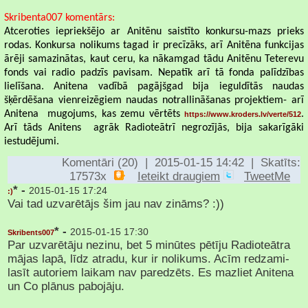
Skribenta007 komentārs:
Atceroties iepriekšējo ar Anitēnu saistīto konkursu-mazs prieks
rodas. Konkursa nolikums tagad ir precīzāks, arī Anitēna funkcijas
ārēji samazinātas, kaut ceru, ka nākamgad tādu Anitēnu Teterevu
fonds vai radio padzīs pavisam. Nepatīk arī tā fonda palīdzības
lielīšana. Anitena vadībā pagājšgad bija ieguldītās naudas
šķērdēšana vienreizēgiem naudas notrallināšanas projektiem- arī
Anitena mugojums, kas zemu vērtēts
.
https://www.kroders.lv/verte/512
Arī tāds Anitens agrāk Radioteātrī negrozījās, bija sakarīgāki
iestudējumi.
Komentāri (20) | 2015-01-15 14:42 | Skatīts:
17573x
Ieteikt draugiem
TweetMe
* -
2015-01-15 17:24
:)
Vai tad uzvarētājs šim jau nav zināms? :))
* -
2015-01-15 17:30
Skribents007
Par uzvarētāju nezinu, bet 5 minūtes pētīju Radioteātra
mājas lapā, līdz atradu, kur ir nolikums. Acīm redzami-
lasīt autoriem laikam nav paredzēts. Es mazliet Anitena
un Co plānus pabojāju.