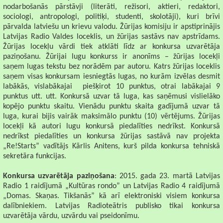
nodarbošanās pārstāvji (literāti, režisori, aktieri, redaktori,
sociologi, antropologi, politiķi, studenti, skolotāji), kuri brīvi
pārvalda latviešu un krievu valodu. Žūrijas komisiju ir apstiprinājis
Latvijas Radio Valdes loceklis, un žūrijas sastāvs nav apstrīdams.
Žūrijas locekļu vārdi tiek atklāti līdz ar konkursa uzvarētāja
paziņošanu. Žūrijai lugu konkurss ir anonīms – žūrijas locekļi
saņem lugas tekstu bez norādēm par autoru. Katrs žūrijas loceklis
saņem visas konkursam iesniegtās lugas, no kurām izvēlas desmit
labākās, vislabākajai
piešķirot 10 punktus, otrai labākajai 9
punktus utt. utt. Konkursā uzvar tā luga, kas saņēmusi vislielāko
kopējo punktu skaitu. Vienādu punktu skaita gadījumā uzvar tā
luga, kurai bijis vairāk maksimālo punktu (10) vērtējums. Žūrijas
locekļi kā autori lugu konkursā piedalīties nedrīkst. Konkursā
nedrīkst piedalīties un konkursa žūrijas sastāvā nav projekta
„Re!Starts” vadītājs Kārlis Anitens, kurš pilda konkursa tehniskā
sekretāra funkcijas.
Konkursa uzvarētāja paziņošana
: 2015. gada 23. martā Latvijas
Radio 1 raidījumā „Kultūras rondo” un Latvijas Radio 4 raidījumā
„Domas. Skaņas. Tikšanās” kā arī elektroniski visiem konkursa
dalībniekiem. Latvijas Radioteātris publisko tikai konkursa
uzvarētāja vārdu, uzvārdu vai pseidonīmu.