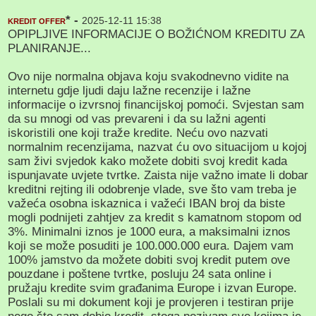
* -
2025-12-11 15:38
KREDIT OFFER
OPIPLJIVE INFORMACIJE O BOŽIĆNOM KREDITU ZA
PLANIRANJE...
Ovo nije normalna objava koju svakodnevno vidite na
internetu gdje ljudi daju lažne recenzije i lažne
informacije o izvrsnoj financijskoj pomoći. Svjestan sam
da su mnogi od vas prevareni i da su lažni agenti
iskoristili one koji traže kredite. Neću ovo nazvati
normalnim recenzijama, nazvat ću ovo situacijom u kojoj
sam živi svjedok kako možete dobiti svoj kredit kada
ispunjavate uvjete tvrtke. Zaista nije važno imate li dobar
kreditni rejting ili odobrenje vlade, sve što vam treba je
važeća osobna iskaznica i važeći IBAN broj da biste
mogli podnijeti zahtjev za kredit s kamatnom stopom od
3%. Minimalni iznos je 1000 eura, a maksimalni iznos
koji se može posuditi je 100.000.000 eura. Dajem vam
100% jamstvo da možete dobiti svoj kredit putem ove
pouzdane i poštene tvrtke, posluju 24 sata online i
pružaju kredite svim građanima Europe i izvan Europe.
Poslali su mi dokument koji je provjeren i testiran prije