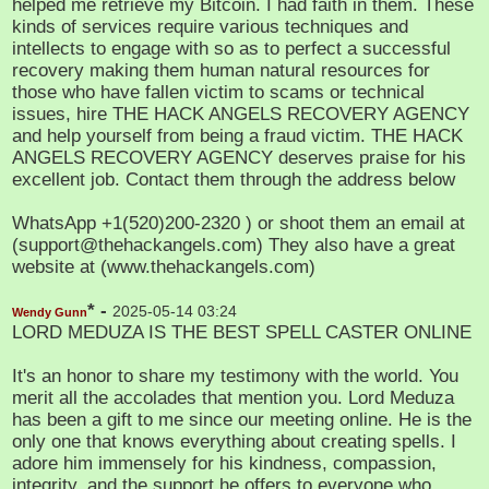
helped me retrieve my Bitcoin. I had faith in them. These
kinds of services require various techniques and
intellects to engage with so as to perfect a successful
recovery making them human natural resources for
those who have fallen victim to scams or technical
issues, hire THE HACK ANGELS RECOVERY AGENCY
and help yourself from being a fraud victim. THE HACK
ANGELS RECOVERY AGENCY deserves praise for his
excellent job. Contact them through the address below
WhatsApp +1(520)200-2320 ) or shoot them an email at
(support@thehackangels.com) They also have a great
website at (www.thehackangels.com)
* -
2025-05-14 03:24
Wendy Gunn
LORD MEDUZA IS THE BEST SPELL CASTER ONLINE
It's an honor to share my testimony with the world. You
merit all the accolades that mention you. Lord Meduza
has been a gift to me since our meeting online. He is the
only one that knows everything about creating spells. I
adore him immensely for his kindness, compassion,
integrity, and the support he offers to everyone who