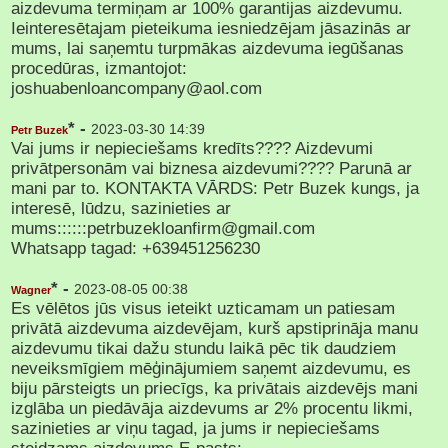
aizdevuma termiņam ar 100% garantijas aizdevumu.
Ieinteresētajam pieteikuma iesniedzējam jāsazinās ar
mums, lai saņemtu turpmākas aizdevuma iegūšanas
procedūras, izmantojot:
joshuabenloancompany@aol.com
* -
2023-03-30 14:39
Petr Buzek
Vai jums ir nepieciešams kredīts???? Aizdevumi
privātpersonām vai biznesa aizdevumi???? Parunā ar
mani par to. KONTAKTA VĀRDS: Petr Buzek kungs, ja
interesē, lūdzu, sazinieties ar
mums::::::petrbuzekloanfirm@gmail.com
Whatsapp tagad: +639451256230
* -
2023-08-05 00:38
Wagner
Es vēlētos jūs visus ieteikt uzticamam un patiesam
privātā aizdevuma aizdevējam, kurš apstiprināja manu
aizdevumu tikai dažu stundu laikā pēc tik daudziem
neveiksmīgiem mēģinājumiem saņemt aizdevumu, es
biju pārsteigts un priecīgs, ka privātais aizdevējs mani
izglāba un piedāvāja aizdevums ar 2% procentu likmi,
sazinieties ar viņu tagad, ja jums ir nepieciešams