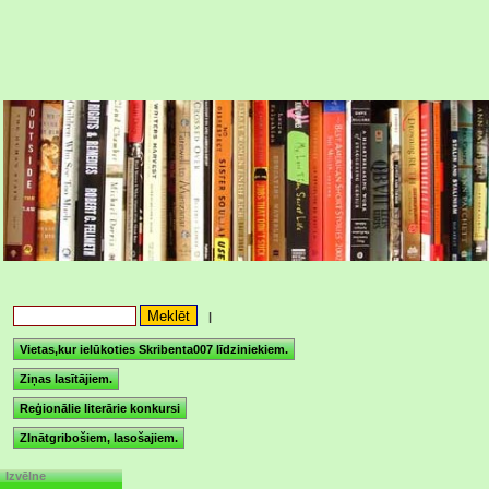
|
Vietas,kur ielūkoties Skribenta007 līdziniekiem.
Ziņas lasītājiem.
Reģionālie literārie konkursi
ZInātgribošiem, lasošajiem.
Izvēlne