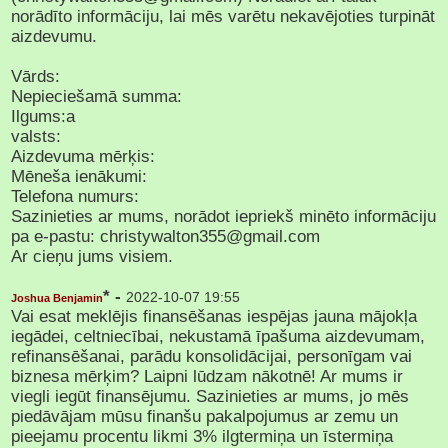
norādīto informāciju, lai mēs varētu nekavējoties turpināt
aizdevumu.
Vārds:
Nepieciešamā summa:
Ilgums:a
valsts:
Aizdevuma mērķis:
Mēneša ienākumi:
Telefona numurs:
Sazinieties ar mums, norādot iepriekš minēto informāciju
pa e-pastu: christywalton355@gmail.com
Ar cieņu jums visiem.
* -
2022-10-07 19:55
Joshua Benjamin
Vai esat meklējis finansēšanas iespējas jauna mājokļa
iegādei, celtniecībai, nekustamā īpašuma aizdevumam,
refinansēšanai, parādu konsolidācijai, personīgam vai
biznesa mērķim? Laipni lūdzam nākotnē! Ar mums ir
viegli iegūt finansējumu. Sazinieties ar mums, jo mēs
piedāvājam mūsu finanšu pakalpojumus ar zemu un
pieejamu procentu likmi 3% ilgtermiņa un īstermiņa