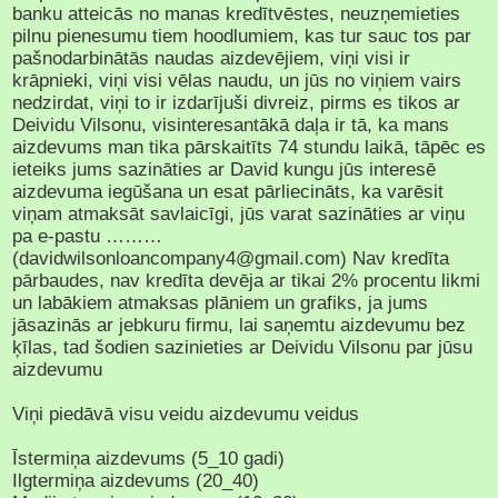
banku atteicās no manas kredītvēstes, neuzņemieties
pilnu pienesumu tiem hoodlumiem, kas tur sauc tos par
pašnodarbinātās naudas aizdevējiem, viņi visi ir
krāpnieki, viņi visi vēlas naudu, un jūs no viņiem vairs
nedzirdat, viņi to ir izdarījuši divreiz, pirms es tikos ar
Deividu Vilsonu, visinteresantākā daļa ir tā, ka mans
aizdevums man tika pārskaitīts 74 stundu laikā, tāpēc es
ieteiks jums sazināties ar David kungu jūs interesē
aizdevuma iegūšana un esat pārliecināts, ka varēsit
viņam atmaksāt savlaicīgi, jūs varat sazināties ar viņu
pa e-pastu ………
(davidwilsonloancompany4@gmail.com) Nav kredīta
pārbaudes, nav kredīta devēja ar tikai 2% procentu likmi
un labākiem atmaksas plāniem un grafiks, ja jums
jāsazinās ar jebkuru firmu, lai saņemtu aizdevumu bez
ķīlas, tad šodien sazinieties ar Deividu Vilsonu par jūsu
aizdevumu
Viņi piedāvā visu veidu aizdevumu veidus
Īstermiņa aizdevums (5_10 gadi)
Ilgtermiņa aizdevums (20_40)