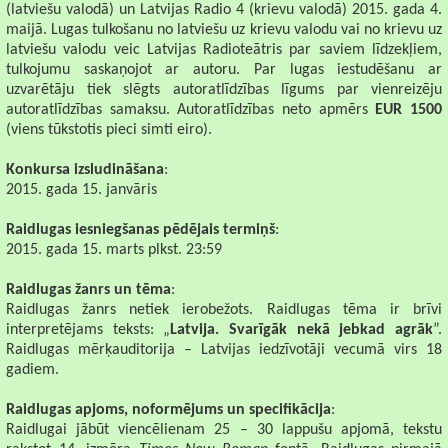
(latviešu valodā) un Latvijas Radio 4 (krievu valodā) 2015. gada 4.
maijā. Lugas tulkošanu no latviešu uz krievu valodu vai no krievu uz
latviešu valodu veic Latvijas Radioteātris par saviem līdzekļiem,
tulkojumu saskaņojot ar autoru. Par lugas iestudēšanu ar
uzvarētāju tiek slēgts autoratlīdzības līgums par vienreizēju
autoratlīdzības samaksu. Autoratlīdzības neto apmērs
EUR 1500
(viens tūkstotis pieci simti eiro).
Konkursa izsludināšana
:
2015. gada 15. janvāris
Raidlugas iesniegšanas pēdējais termiņš
:
2015. gada 15. marts plkst. 23:59
Raidlugas žanrs un tēma
:
Raidlugas žanrs netiek ierobežots. Raidlugas tēma ir brīvi
interpretējams teksts: „
Latvija. Svarīgāk nekā jebkad agrāk
”.
Raidlugas mērķauditorija – Latvijas iedzīvotāji vecumā virs 18
gadiem.
Raidlugas apjoms, noformējums un specifikācija
:
Raidlugai jābūt viencēlienam 25 – 30 lappušu apjomā, tekstu