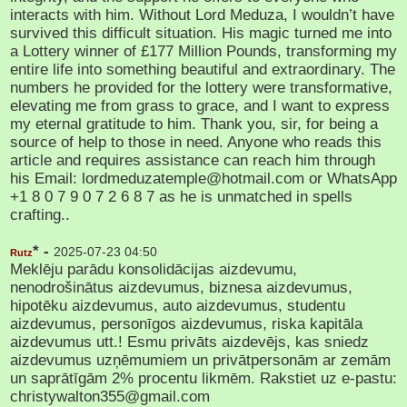
interacts with him. Without Lord Meduza, I wouldn’t have
survived this difficult situation. His magic turned me into
a Lottery winner of £177 Million Pounds, transforming my
entire life into something beautiful and extraordinary. The
numbers he provided for the lottery were transformative,
elevating me from grass to grace, and I want to express
my eternal gratitude to him. Thank you, sir, for being a
source of help to those in need. Anyone who reads this
article and requires assistance can reach him through
his Email: lordmeduzatemple@hotmail.com or WhatsApp
+1 8 0 7 9 0 7 2 6 8 7 as he is unmatched in spells
crafting..
* -
2025-07-23 04:50
Rutz
Meklēju parādu konsolidācijas aizdevumu,
nenodrošinātus aizdevumus, biznesa aizdevumus,
hipotēku aizdevumus, auto aizdevumus, studentu
aizdevumus, personīgos aizdevumus, riska kapitāla
aizdevumus utt.! Esmu privāts aizdevējs, kas sniedz
aizdevumus uzņēmumiem un privātpersonām ar zemām
un saprātīgām 2% procentu likmēm. Rakstiet uz e-pastu:
christywalton355@gmail.com