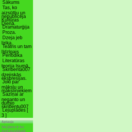
Sākums
Tas, ko
aizsūtīju un
nepublicēja
Kultūras
Dienā.
Dramaturģija
Proza.
Dzeja jeb
lirika.
Teātris un tam
līdzīgais
Periodika
Literatūras
teorija īsumā.
Skribenta007
dzejiskās
ekspresijas.
Joki par
mākslu un
māksliniekiem
Saziņai ar
neganto un
dumjo
skribentu007
Lejuplādes [
3 ]
Aptauja
Vai jūms ir ko
lasīt jaunākajā