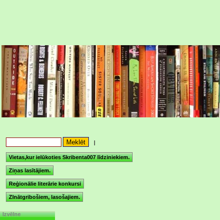
|
Vietas,kur ielūkoties Skribenta007 līdziniekiem.
Ziņas lasītājiem.
Reģionālie literārie konkursi
ZInātgribošiem, lasošajiem.
Izvēlne