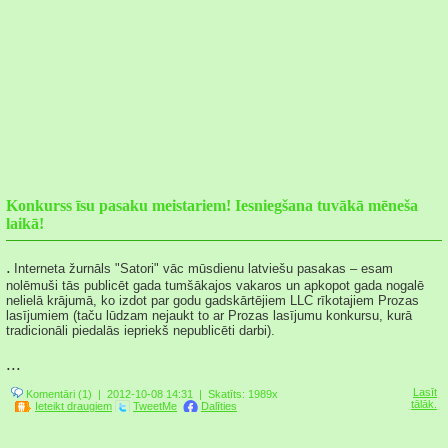
Konkurss īsu pasaku meistariem! Iesniegšana tuvākā mēneša
laikā!
.
Interneta žurnāls "Satori" vāc mūsdienu latviešu pasakas – esam
nolēmuši tās publicēt gada tumšākajos vakaros un apkopot gada nogalē
nelielā krājumā, ko izdot par godu gadskārtējiem LLC rīkotajiem Prozas
lasījumiem (taču lūdzam nejaukt to ar Prozas lasījumu konkursu, kurā
tradicionāli piedalās iepriekš nepublicēti darbi).
...
Lasīt
Komentāri (1)
| 2012-10-08 14:31 |
Skatīts: 1989x
tālāk.
Ieteikt draugiem
TweetMe
Dalīties