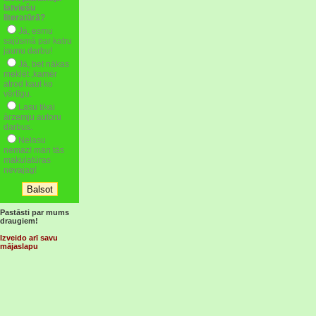
latviešu
literatūrā?
Jā, esmu
sajūsmā par katru
jaunu darbu!
Jā, bet nākas
meklēt ,kamēr
atrod kaut ko
vērtīgu.
Lasu tikai
ārzemju autoru
darbus.
Nelasu
nemaz! man tās
makulatūras
nevajag!
Pastāsti par mums
draugiem!
Izveido arī savu
mājaslapu