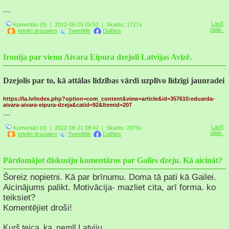
...
Lasīt
Komentāri (0)
| 2012-08-25 09:52 |
Skatīts: 1727x
tālāk.
Ieteikt draugiem
TweetMe
Dalīties
Ironija par vienu Aivara Eipura dzejoli Latvijas Avīzē.
Dzejolis par to, kā attālas līdzības vārdi uzplīvo līdzīgi jaunradei
https://la.lv/index.php?option=com_content&view=article&id=357610:eduarda-
aivara-aivara-eipura-dzeja&catid=92&Itemid=207
...
Lasīt
Komentāri (0)
| 2012-08-21 08:42 |
Skatīts: 2976x
tālāk.
Ieteikt draugiem
TweetMe
Dalīties
Pārdomājot diskusiju komentāros par Gailes dzeju. Kā aicināt?
Šoreiz nopietni. Kā par brīnumu. Doma tā pati kā Gailei.
Aicinājums palikt. Motivācija- mazliet cita, arī forma. ko
teiksiet?
Komentējiet droši!
Kurš teica, ka
nemīl Latviju