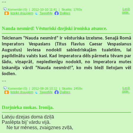
...
Lasīt
Komentāri (0)
| 2012-10-10 11:41 |
Skatīts: 1783x
tālāk.
Ieteikt draugiem
TweetMe
Dalīties
Nauda nesmird! Vēsturiski dzejiski ironiska atsauce.
Teicienam “Nauda nesmird” ir vēsturiska izcelsme. Senajā Romā
imperators Vespasians (Titus Flavius Caesar Vespasianus
Augustus) ieviesa nodokli sabiedriskajām tualetēm, lai
papildinātu valsts kasi. Kad imperatora dēls pārmeta tēvam par
šādu, viņaprāt, nepiedienīgu nodokli, no imperatora mutes
izskanēja vārdi “Nauda nesmird!”, ko mēs bieži lietojam vēl
šodien.
...
Lasīt
Komentāri (0)
| 2012-08-26 10:12 |
Skatīts: 2459x
tālāk.
Ieteikt draugiem
TweetMe
Dalīties
Dzejnieka mokas. Ironija.
Latvju dzejas doma dziļā
Paslēpta bij’ vārdu vijā.
Ne tur mēness, zvaigznes zvīļā,