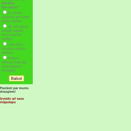
latviešu
literatūrā?
Jā, esmu
sajūsmā par katru
jaunu darbu!
Jā, bet nākas
meklēt ,kamēr
atrod kaut ko
vērtīgu.
Lasu tikai
ārzemju autoru
darbus.
Nelasu
nemaz! man tās
makulatūras
nevajag!
Pastāsti par mums
draugiem!
Izveido arī savu
mājaslapu