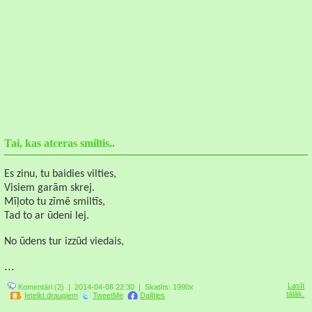
Tai, kas atceras smiltis..
Es zinu, tu baidies vilties,
Visiem garām skrej.
Mīļoto tu zīmē smiltīs,
Tad to ar ūdeni lej.
No ūdens tur izzūd viedais,
...
Lasīt
Komentāri (2)
| 2014-04-08 22:30 |
Skatīts: 1990x
tālāk.
Ieteikt draugiem
TweetMe
Dalīties