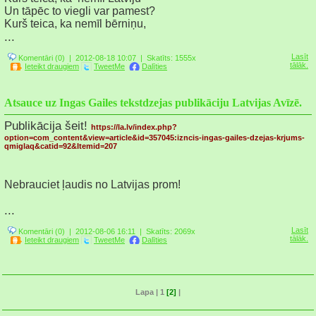
Un tāpēc to viegli var pamest?
Kurš teica, ka nemīl bērniņu,
...
Lasīt
Komentāri (0)
| 2012-08-18 10:07 |
Skatīts: 1555x
tālāk.
Ieteikt draugiem
TweetMe
Dalīties
Atsauce uz Ingas Gailes tekstdzejas publikāciju Latvijas Avīzē.
Publikācija šeit!
https://la.lv/index.php?
option=com_content&view=article&id=357045:izncis-ingas-gailes-dzejas-krjums-
qmiglaq&catid=92&Itemid=207
Nebrauciet ļaudis no Latvijas prom!
...
Lasīt
Komentāri (0)
| 2012-08-06 16:11 |
Skatīts: 2069x
tālāk.
Ieteikt draugiem
TweetMe
Dalīties
Lapa | 1
[2]
|