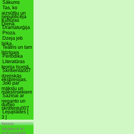
Sākums
Tas, ko
aizsūtīju un
nepublicēja
Kultūras
Dienā.
Dramaturģija
Proza.
Dzeja jeb
lirika.
Teātris un tam
līdzīgais
Periodika
Literatūras
teorija īsumā.
Skribenta007
dzejiskās
ekspresijas.
Joki par
mākslu un
māksliniekiem
Saziņai ar
neganto un
dumjo
skribentu007
Lejuplādes [
3 ]
Aptauja
Vai jūms ir ko
lasīt jaunākajā