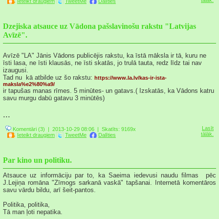
tālāk.
Ieteikt draugiem
TweetMe
Dalīties
Dzejiska atsauce uz Vādona pašslavinošu rakstu "Latvijas
Avīzē".
Avīzē "LA" Jānis Vādons publicējis rakstu, ka īstā māksla ir tā, kuru ne
īsti lasa, ne īsti klausās, ne īsti skatās, jo trulā tauta, redz līdz tai nav
izaugusi.
Tad nu kā atbilde uz šo rakstu:
https://www.la.lv/kas-ir-ista-
maksla%e2%80%a9/
ir tapušas manas rīmes. 5 minūtes- un gatavs.( Izskatās, ka Vādons katru
savu murgu dabū gatavu 3 minūtēs)
...
Lasīt
Komentāri (3)
| 2013-10-29 08:06 |
Skatīts: 9169x
tālāk.
Ieteikt draugiem
TweetMe
Dalīties
Par kino un politiku.
Atsauce uz informāciju par to, ka Saeima iedevusi naudu filmas pēc
J.Lejiņa romāna "Zīmogs sarkanā vaskā" tapšanai. Internetā komentāros
savu vārdu bildu, arī šeit-pantos.
Politika, politika,
Tā man ļoti nepatika.