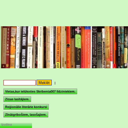
|
Vietas,kur ielūkoties Skribenta007 līdziniekiem.
Ziņas lasītājiem.
Reģionālie literārie konkursi
ZInātgribošiem, lasošajiem.
Izvēlne