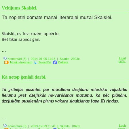
Veltījums Skaislei.
Tā nopietni domāts manai literārajai mūzai Skaislei.
Skaislīt, es Tevi rozēm apbērtu,
Bet tikai sapņos gan.
...
Lasīt
Komentāri (3)
| 2014-01-05 11:13 |
Skatīts: 2923x
tālāk.
Ieteikt draugiem
TweetMe
Dalīties
Kā netop ģeniāli darbi.
Tā gribējās pasmiet par mūsdienu dzejdaru miesisko vajadzību
lielumu pret dzejiskās ne-varēšanas mazumu, ka pēc plānām,
dzejiskām pusdienām pirms vakara slaukšanas tapa šīs rindas.
...
Lasīt
Komentāri (0)
| 2013-12-29 15:41 |
Skatīts: 1846x