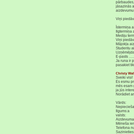
pārbaudes, 
jāsazinās a
aizdevumu
Viņi piedā
Īstermiņa 
Ilgtermiņa
Mediju ter
Viņi piedā
Mājokļa aizd
Studentu a
Uzņēmējdarb
E-pasts ...
Ja runa ir 
pasakiet tik
Christy Wa
Sveiki visi!
Es esmu pr
mēs esam g
ja jūs int
Norādiet ar
Vārds:
Nepiecieš
Ilgums:a
valsts:
Aizdevuma 
Mēneša ie
Telefona n
Sazinietie