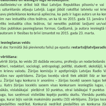
dalībnieku un iesniegto lugu ierobežojumi:
dalībnieks/-ce drīkst būt tikai Latvijas Republikas pilsonis/-e vai
s uzturēšanās atļauju Latvijā. Lugai jābūt rakstītai latviešu vai kr
savu pieteikšanos konkursā apliecina, ka pats ir lugas autors un ka k
šim nav iestudēta citos teātros, un ka tā no 2015. gada 13. janvāra 
etiks iestudēta citos teātros, tai nenotiks publiski lasījumi un/va
citas publiskas pasniegšanas formas. Gadījumā, ja autora iesniegtā 
autoram ir tiesības to brīvi izmantot no 2015. gada 23. marta.
 iesniegšanas veids
:
ki
doc
formātā (kā pievienotu failu) pa epastu:
restarts@latvijasradi
vērtēšana:
ērtē žūrija, ko veido 20 dažāda vecumu, profesiju un nodarbošanās pā
ktieri, redaktori, sociologi, antropologi, politiķi, studenti, skolotāji),
un krievu valodu. Žūrijas komisiju ir apstiprinājis Latvijas Radio V
astāvs nav apstrīdams. Žūrijas locekļu vārdi tiek atklāti līdz ar k
u. Žūrijai lugu konkurss ir anonīms – žūrijas locekļi saņem lugas t
u. Katrs žūrijas loceklis saņem visas konkursam iesniegtās lugas,
bākās, vislabākajai
piešķirot 10 punktus, otrai labākajai 9 punktus 
luga, kas saņēmusi vislielāko kopējo punktu skaitu. Vienādu punkt
uga, kurai bijis vairāk maksimālo punktu (10) vērtējums. Žūrijas loce
piedalīties nedrīkst. Konkursā nedrīkst piedalīties un konkursa žū