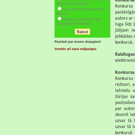
Konkursa 
atrod kaut ko vērtīgu.
Konkursa 
Lasu tikai ārzemju autoru
pastāvīgā
darbus.
autors ar 
Nelasu nemaz! man tās
makulatūras nevajag!
luga līdz 
jūlijam n
jebkādas 
Pastāsti par mums draugiem!
konkursā, 
Izveido arī savu mājaslapu
Raidlugas
elektronis
Konkursa 
Konkursu v
režisori, a
latviešu 
žūrijas s
paziņošan
par autor
desmit la
uzvar tā 
uzvar tā l
konkursā 