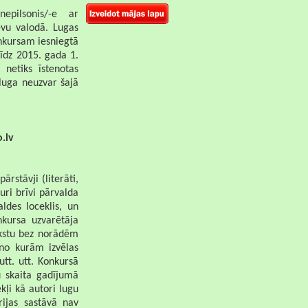
 nepilsonis/-e
ar
ievu valodā. Lugas
onkursam iesniegtā
līdz 2015. gada 1.
i netiks īstenotas
luga neuzvar šajā
o.lv
rstāvji (literāti,
 kuri brīvi pārvalda
aldes loceklis, un
onkursa uzvarētāja
ekstu bez norādēm
 no kurām izvēlas
utt. utt. Konkursā
u skaita gadījumā
kļi kā autori lugu
rijas sastāvā nav