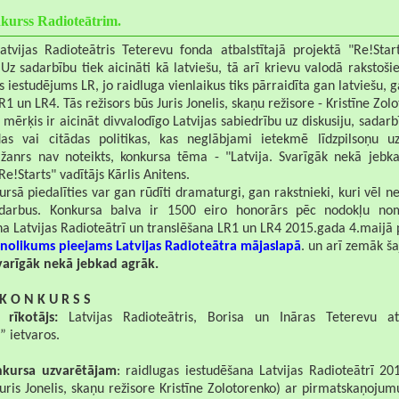
kurss Radioteātrim.
atvijas Radioteātris Teterevu fonda atbalstītajā projektā "Re!Start
Uz sadarbību tiek aicināti kā latviešu, tā arī krievu valodā rakstošie
s iestudējums LR, jo raidluga vienlaikus tiks pārraidīta gan latviešu, 
LR1 un LR4. Tās režisors būs Juris Jonelis, skaņu režisore - Kristīne Zol
mērķis ir aicināt divvalodīgo Latvijas sabiedrību uz diskusiju, sadarb
as vai citādas politikas, kas neglābjami ietekmē līdzpilsoņu uz
 žanrs nav noteikts, konkursa tēma - "Latvija. Svarīgāk nekā jebka
Re!Starts" vadītājs Kārlis Anitens.
rsā piedalīties var gan rūdīti dramaturgi, gan rakstnieki, kuri vēl ne
 darbus. Konkursa balva ir 1500 eiro honorārs pēc nodokļu nom
a Latvijas Radioteātrī un translēšana LR1 un LR4 2015.gada 4.maijā p
nolikums pieejams Latvijas Radioteātra mājaslapā
. un arī zemāk ša
Svarīgāk nekā jebkad agrāk.
K O N K U R S S
 rīkotājs:
Latvijas Radioteātris, Borisa un Ināras Teterevu atb
” ietvaros.
nkursa uzvarētājam
: raidlugas iestudēšana Latvijas Radioteātrī 20
Juris Jonelis, skaņu režisore Kristīne Zolotorenko) ar pirmatskaņojum