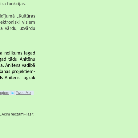
āra funkcijas.
idījumā „Kultūras
ektroniski visiem
āja vārdu, uzvārdu
rsa nolikums tagad
mgad tādu Anitēnu
na. Anitena vadībā
šanas projektiem-
āds Anitens agrāk
augiem
TweetMe
. Acīm redzami- lasīt