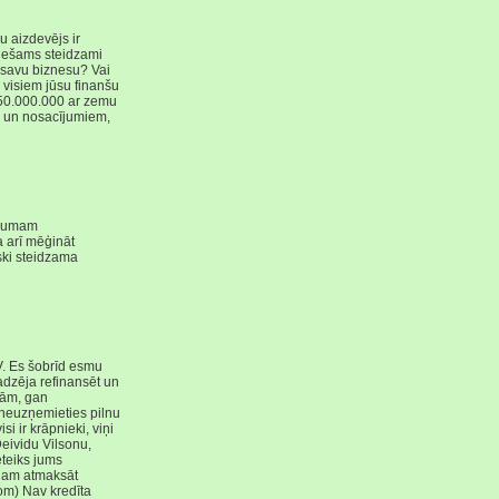
u aizdevējs ir
ciešams steidzami
u savu biznesu? Vai
 visiem jūsu finanšu
50.000.000 ar zemu
m un nosacījumiem,
ēmumam
 arī mēģināt
ski steidzama
V. Es šobrīd esmu
jadzēja refinansēt un
tām, gan
neuzņemieties pilnu
 ir krāpnieki, viņi
 Deividu Vilsonu,
eteiks jums
iņam atmaksāt
om) Nav kredīta