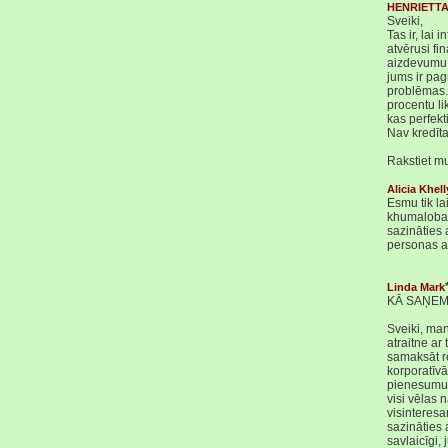
HENRIETT
Sveiki,
Tas ir, lai
atvērusi fi
aizdevumu, 
jums ir pag
problēmas.
procentu l
kas perfekti
Nav kredīt
Rakstiet m
Alicia Khell
Esmu tik l
khumalobar
sazināties
personas a
Linda Mark
KĀ SAŅEM
Sveiki, ma
atraitne ar
samaksāt r
korporatīv
pienesumu t
visi vēlas n
visinteresa
sazināties 
savlaicīgi