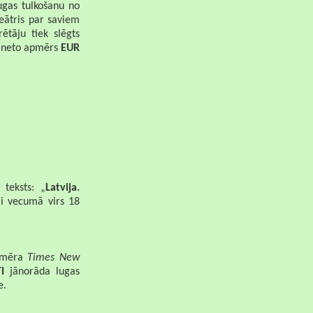
ugas tulkošanu no
teātris par saviem
ētāju tiek slēgts
as neto apmērs
EUR
 teksts: „
Latvija.
āji vecumā virs 18
izmēra
Times New
I
jānorāda lugas
e.