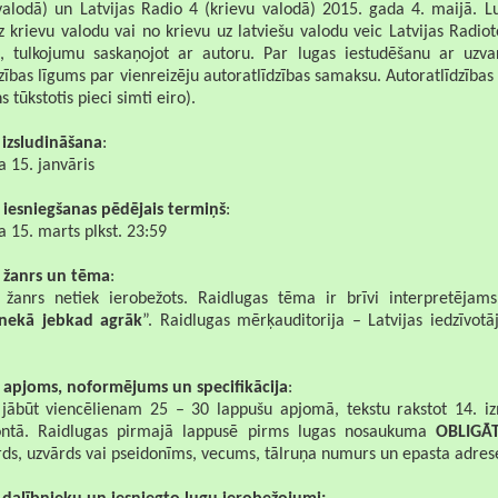
 valodā) un Latvijas Radio 4 (krievu valodā) 2015. gada 4. maijā. L
z krievu valodu vai no krievu uz latviešu valodu veic Latvijas Radio
m, tulkojumu saskaņojot ar autoru. Par lugas iestudēšanu ar uzvar
dzības līgums par vienreizēju autoratlīdzības samaksu. Autoratlīdzīb
s tūkstotis pieci simti eiro).
izsludināšana
:
 15. janvāris
 iesniegšanas pēdējais termiņš
:
 15. marts plkst. 23:59
 žanrs un tēma
:
 žanrs netiek ierobežots. Raidlugas tēma ir brīvi interpretējams
 nekā jebkad agrāk
”. Raidlugas mērķauditorija – Latvijas iedzīvot
 apjoms, noformējums un specifikācija
:
 jābūt viencēlienam 25 – 30 lappušu apjomā, tekstu rakstot 14. 
ntā. Raidlugas pirmajā lappusē pirms lugas nosaukuma
OBLIGĀT
rds, uzvārds vai pseidonīms, vecums, tālruņa numurs un epasta adres