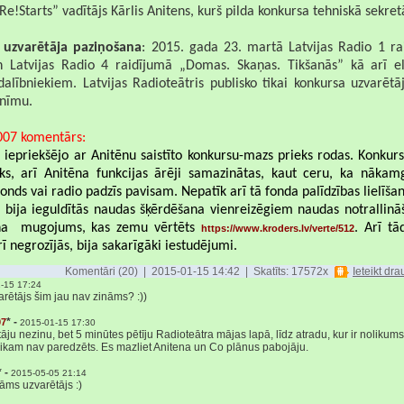
Re!Starts” vadītājs Kārlis Anitens, kurš pilda konkursa tehniskā sekret
 uzvarētāja paziņošana
: 2015. gada 23. martā Latvijas Radio 1 ra
 Latvijas Radio 4 raidījumā „Domas. Skaņas. Tikšanās” kā arī el
dalībniekiem. Latvijas Radioteātris publisko tikai konkursa uzvarēt
onīmu.
007 komentārs:
s iepriekšējo ar Anitēnu saistīto konkursu-mazs prieks rodas. Konku
āks, arī Anitēna funkcijas ārēji samazinātas, kaut ceru, ka nāka
onds vai radio padzīs pavisam. Nepatīk arī tā fonda palīdzības lielīša
 bija ieguldītās naudas šķērdēšana vienreizēgiem naudas notrallinā
ena mugojums, kas zemu vērtēts
. Arī t
https://www.kroders.lv/verte/512
ī negrozījās, bija sakarīgāki iestudējumi.
Komentāri (20) | 2015-01-15 14:42 | Skatīts: 17572x
Ieteikt dr
-15 17:24
arētājs šim jau nav zināms? :))
* -
07
2015-01-15 17:30
āju nezinu, bet 5 minūtes pētīju Radioteātra mājas lapā, līdz atradu, kur ir nolikums
aikam nav paredzēts. Es mazliet Anitena un Co plānus pabojāju.
* -
2015-05-05 21:14
nāms uzvarētājs :)