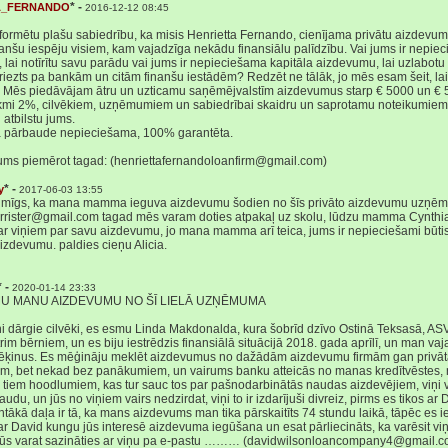
* -
A_FERNANDO
2016-12-12 08:45
 informētu plašu sabiedrību, ka misis Henrietta Fernando, cienījama privātu aizdevum
nanšu iespēju visiem, kam vajadzīga nekādu finansiālu palīdzību. Vai jums ir nepie
lai notīrītu savu parādu vai jums ir nepieciešama kapitāla aizdevumu, lai uzlabot
riezts pa bankām un citām finanšu iestādēm? Redzēt ne tālāk, jo mēs esam šeit, lai
 Mēs piedāvājam ātru un uzticamu saņēmējvalstīm aizdevumus starp € 5000 un € 
ikmi 2%, cilvēkiem, uzņēmumiem un sabiedrībai skaidru un saprotamu noteikumie
 atbilstu jums.
a pārbaude nepieciešama, 100% garantēta.
ums piemērot tagad: (henriettafernandoloanfirm@gmail.com)
* -
y
2017-06-03 13:55
aimīgs, ka mana mamma ieguva aizdevumu šodien no šīs privāto aizdevumu uzņ
rister@gmail.com tagad mēs varam doties atpakaļ uz skolu, lūdzu mamma Cynthia
 ar viņiem par savu aizdevumu, jo mana mamma arī teica, jums ir nepieciešami būti
izdevumu. paldies cieņu Alicia.
* -
2020-01-14 23:33
U MANU AIZDEVUMU NO ŠĪ LIELĀ UZŅĒMUMA
ni dārgie cilvēki, es esmu Linda Makdonalda, kura šobrīd dzīvo Ostinā Teksasā, AS
 trim bērniem, un es biju iestrēdzis finansiālā situācijā 2018. gada aprīlī, un man va
ēķinus. Es mēģināju meklēt aizdevumus no dažādām aizdevumu firmām gan privā
ām, bet nekad bez panākumiem, un vairums banku atteicās no manas kredītvēstes, 
iem hoodlumiem, kas tur sauc tos par pašnodarbinātās naudas aizdevējiem, viņi visi
audu, un jūs no viņiem vairs nedzirdat, viņi to ir izdarījuši divreiz, pirms es tikos ar
ntākā daļa ir tā, ka mans aizdevums man tika pārskaitīts 74 stundu laikā, tāpēc es i
ar David kungu jūs interesē aizdevuma iegūšana un esat pārliecināts, ka varēsit v
, jūs varat sazināties ar viņu pa e-pastu ……… (davidwilsonloancompany4@gmail.c