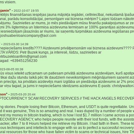
ms visiem.
* -
njamin
2022-10-07 19:55
eklējis finansēšanas iespējas jauna mājokļa iegādei, celtniecībai, nekustamā īp
anai, parādu konsolidācijai, personīgam vai biznesa mērķim? Laipni lūdzam nākotnē
nsējumu. Sazinieties ar mums, jo mēs piedāvājam mūsu finanšu pakalpojumus ar 
ikmi 3% ilgtermiņa un īstermiņa aizdevuma termiņam ar 100% garantijas aizdevumu
 iesniedzējam jāsazinās ar mums, lai saņemtu turpmākas aizdevuma iegūšanas pr
t: joshuabenloancompany@aol.com
* -
2023-03-30 14:39
r nepieciešams kredīts???? Aizdevumi privātpersonām vai biznesa aizdevumi???? 
TA VĀRDS: Petr Buzek kungs, ja interesē, lūdzu, sazinieties ar
petrbuzekloanfirm@gmail.com
tagad: +639451256230
023-08-05 00:38
 jūs visus ieteikt uzticamam un patiesam privātā aizdevuma aizdevējam, kurš apsti
tikai dažu stundu laikā pēc tik daudziem neveiksmīgiem mēģinājumiem saņemt ai
un priecīgs, ka privātais aizdevējs mani izglāba un piedāvāja aizdevums ar 2% proc
s ar viņu tagad, ja jums ir nepieciešams steidzams aizdevums E-pasts: christywal
* -
dson
2025-03-20 20:44
PTOCURRENCY SCAM RECOVERY SERVICES // THE HACK ANGELS RECOVE
ng stories. People losing their Bitcoin, Ethereum, and USDT is quite regrettable. Until 
d it was genuine, This is so amazing and real. I was duped by a number of people 
est my money in bitcoin trading, which is how I lost $1.7 million I came across a
OVERY AGENCY, who helps people reunite with their lost funds, with the assista
hacker, after 7 to 8 Hours helped me retrieve my Bitcoin. I had faith in them. These k
ious techniques and intellects to engage with so as to perfect a successful recove
ral resources for those who have fallen victim to scams or technical issues, hi