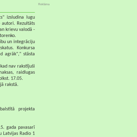
Reklāma
s" izsludina lugu
 autori. Rezultāts
gan krievu valodā -
otorenko.
ību un integrāciju
skatus. Konkursa
d agrāk"," stāsta
kad nav rakstījuši
aksas, raidlugas
lkst. 17.05.
jā rakstā.
alstītā projekta
15. gada pavasarī
u Latvijas Radio 1