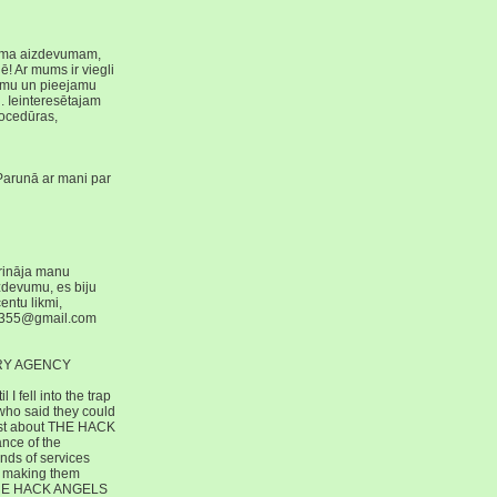
ašuma aizdevumam,
! Ar mums ir viegli
zemu un pieejamu
. Ieinteresētajam
ocedūras,
Parunā ar mani par
prināja manu
zdevumu, es biju
entu likmi,
ton355@gmail.com
RY AGENCY
I fell into the trap
who said they could
 post about THE HACK
nce of the
inds of services
ry making them
re THE HACK ANGELS