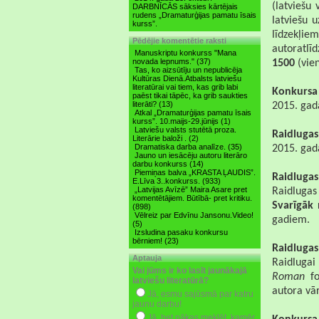
(latviešu
DARBNĪCĀS sāksies kārtējais
rudens „Dramaturģijas pamatu īsais
latviešu u
kurss”.
līdzekļie
Pēdējie komentētie raksti
autoratlī
Manuskriptu konkurss "Mana
novada lepnums." (37)
1500
(vien
Tas, ko aizsūtīju un nepublicēja
Kultūras Dienā.Atbalsts latviešu
literatūrai vai tiem, kas grib labi
Konkursa 
paēst tikai tāpēc, ka grib saukties
literāti? (13)
2015. gada
Atkal „Dramaturģijas pamatu īsais
kurss”. 10.maijs-29.jūnijs (1)
Latviešu valsts stutētā proza.
Raidlugas
Literārie baloži . (2)
Dramatiska darba analīze. (35)
2015. gada
Jauno un iesācēju autoru literāro
darbu konkurss (14)
Piemiņas balva „KRASTA ĻAUDIS”.
Raidlugas
E.Līva 3..konkurss. (933)
„Latvijas Avīzē” Maira Asare pret
Raidlugas
komentētājiem. Būtībā- pret kritiku.
Svarīgāk
(898)
Vēlreiz par Edvīnu Jansonu.Video!
gadiem.
(5)
Izsludina pasaku konkursu
bērniem! (23)
Raidlugas
Aptauja
Raidlugai
Vai jūms ir ko lasīt jaunākajā
Roman
fo
latviešu literatūrā?
autora vā
Jā, esmu sajūsmā par katru
jaunu darbu!
Jā, bet nākas meklēt ,kamēr