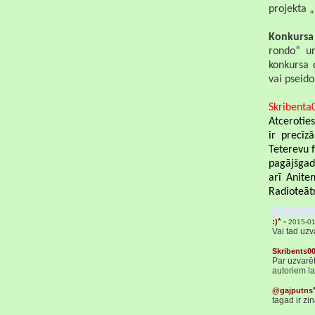
projekta „
Konkursa
rondo” un
konkursa 
vai pseid
Skribenta
Atcerotie
ir precīz
Teterevu f
pagājšgad
arī Anit
Radioteātr
* -
:)
2015-01
Vai tad uzv
Skribents0
Par uzvarēt
autoriem l
@gajputns
tagad ir zi