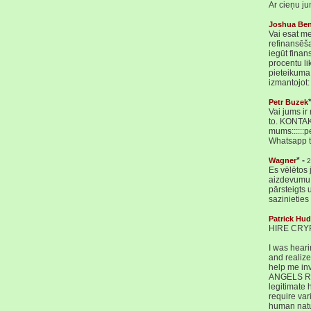
Ar cieņu ju
Joshua Be
Vai esat m
refinansēš
iegūt fina
procentu l
pieteikuma
izmantojo
Petr Buzek
Vai jums i
to. KONTAK
mums::::::
Whatsapp 
* -
Wagner
2
Es vēlētos
aizdevumu 
pārsteigts 
sazinietie
Patrick Hu
HIRE CRY
I was heari
and realize
help me inv
ANGELS REC
legitimate 
require var
human natu