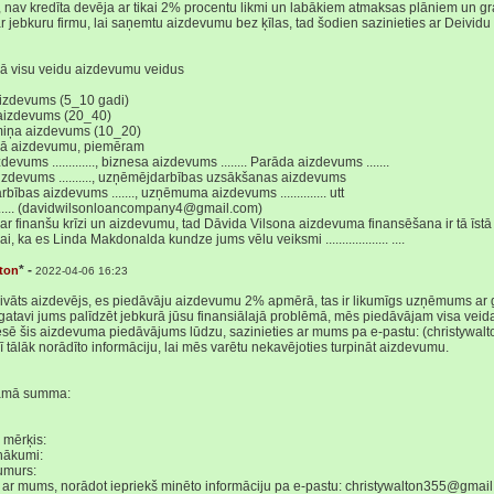
nav kredīta devēja ar tikai 2% procentu likmi un labākiem atmaksas plāniem un gra
r jebkuru firmu, lai saņemtu aizdevumu bez ķīlas, tad šodien sazinieties ar Deividu
vā visu veidu aizdevumu veidus
aizdevums (5_10 gadi)
 aizdevums (20_40)
miņa aizdevums (10_20)
vā aizdevumu, piemēram
evums ............., biznesa aizdevums ........ Parāda aizdevums .......
izdevums .........., uzņēmējdarbības uzsākšanas aizdevums
ības aizdevums ......., uzņēmuma aizdevums .............. utt
....... (davidwilsonloancompany4@gmail.com)
par finanšu krīzi un aizdevumu, tad Dāvida Vilsona aizdevuma finansēšana ir tā īstā 
ai, ka es Linda Makdonalda kundze jums vēlu veiksmi ................... ....
* -
lton
2022-04-06 16:23
ivāts aizdevējs, es piedāvāju aizdevumu 2% apmērā, tas ir likumīgs uzņēmums ar g
atavi jums palīdzēt jebkurā jūsu finansiālajā problēmā, mēs piedāvājam visa veid
eresē šis aizdevuma piedāvājums lūdzu, sazinieties ar mums pa e-pastu: (christyw
ī tālāk norādīto informāciju, lai mēs varētu nekavējoties turpināt aizdevumu.
amā summa:
mērķis:
nākumi:
umurs:
s ar mums, norādot iepriekš minēto informāciju pa e-pastu: christywalton355@gmai