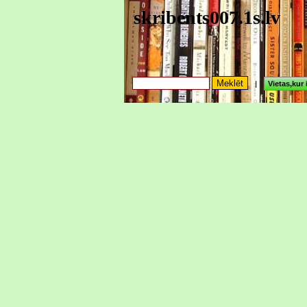
skribents007.1s.lv
|
Vietas,kur 