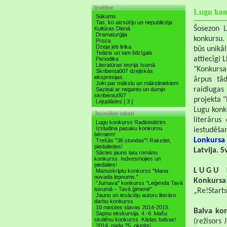
Izvēlne
Lugu kon
Sākums
Tas, ko aizsūtīju un nepublicēja
Šosezon L
Kultūras Dienā.
Dramaturģija
konkursu. 
Proza.
Dzeja jeb lirika.
būs unikāl
Teātris un tam līdzīgais
attiecīgi 
Periodika
Literatūras teorija īsumā.
"Konkursa 
Skribenta007 dzejiskās
ekspresijas.
ārpus tād
Joki par mākslu un māksliniekiem
raidlugas
Saziņai ar neganto un dumjo
skribentu007
projekta "
Lejuplādes [ 3 ]
Lugu konku
Jaunākie raksti
literārus
Lugu konkurss Radioteātrim.
Izsludina pasaku konkursu
iestudēšan
bērniem!
Lonkursa 
Trešās "36 stundas"! Rakstiet,
piedalieties!
Latvija. 
Sācies jauns lata romānu
konkurss. Iedvesmojies un
piedalies!
L U G U
Manuskriptu konkurss "Mana
novada lepnums."
Konkursa
“Jumava” konkurss “Leģenda Tavā
tuvumā – Tavā ģimenē”.
„Re!Starts
Jauno un iesācēju autoru literāro
darbu konkurss
10 minūtes slavas 2014-2015.
Balva ko
Sapņu ekskursija. 4.-6. klašu
skolēnu konkurss. Kādas balvas!
(režisors 
2014. gada 25. oktobrī