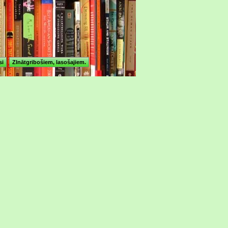
si
ZInātgribošiem, lasošajiem.