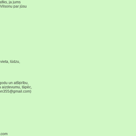
fiks, ja jums
 Vilsonu par jūsu
vieta, lūdzu,
odu un atšķirību,
a aizdevumu, tāpēc,
alton355@gmail.com)
l.com