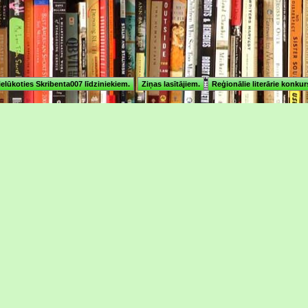
ielūkoties Skribenta007 līdziniekiem.
Ziņas lasītājiem.
Reģionālie literārie konkur