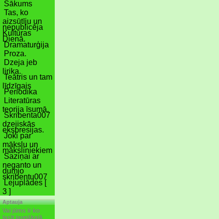
Sākums
Tas, ko
aizsūtīju un
nepublicēja
Kultūras
Dienā.
Dramaturģija
Proza.
Dzeja jeb
lirika.
Teātris un tam
līdzīgais
Periodika
Literatūras
teorija īsumā.
Skribenta007
dzejiskās
ekspresijas.
Joki par
mākslu un
māksliniekiem
Saziņai ar
neganto un
dumjo
skribentu007
Lejuplādes [
3 ]
Aptauja
Vai jūms ir ko
lasīt jaunākajā