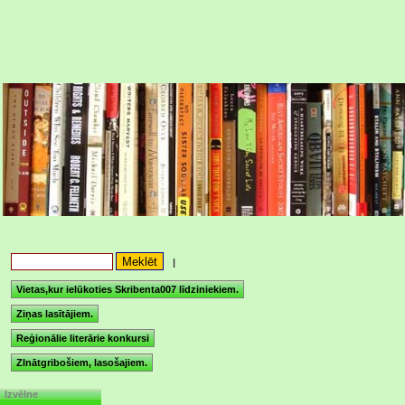
|
Vietas,kur ielūkoties Skribenta007 līdziniekiem.
Ziņas lasītājiem.
Reģionālie literārie konkursi
ZInātgribošiem, lasošajiem.
Izvēlne