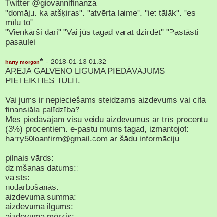
Twitter @giovannifinanza
"domāju, ka atšķiras", "atvērta laime", "iet tālāk", "es
mīlu to"
"Vienkārši dari" "Vai jūs tagad varat dzirdēt" "Pastāsti
pasaulei
* -
2018-01-13 01:32
harry morgan
ĀRĒJĀ GALVENO LĪGUMA PIEDĀVĀJUMS
PIETEIKTIES TŪLĪT.
Vai jums ir nepieciešams steidzams aizdevums vai cita
finansiāla palīdzība?
Mēs piedāvājam visu veidu aizdevumus ar trīs procentu
(3%) procentiem. e-pastu mums tagad, izmantojot:
harry50loanfirm@gmail.com ar šādu informāciju
pilnais vārds:
dzimšanas datums::
valsts:
nodarbošanās:
aizdevuma summa:
aizdevuma ilgums:
aizdevuma mērķis: