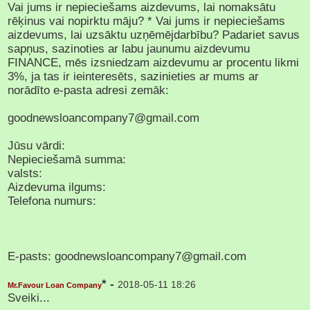
Vai jums ir nepieciešams aizdevums, lai nomaksātu
rēķinus vai nopirktu māju? * Vai jums ir nepieciešams
aizdevums, lai uzsāktu uzņēmējdarbību? Padariet savus
sapņus, sazinoties ar labu jaunumu aizdevumu
FINANCE, mēs izsniedzam aizdevumu ar procentu likmi
3%, ja tas ir ieinteresēts, sazinieties ar mums ar
norādīto e-pasta adresi zemāk:
goodnewsloancompany7@gmail.com
Jūsu vārdi:
Nepieciešamā summa:
valsts:
Aizdevuma ilgums:
Telefona numurs:
E-pasts: goodnewsloancompany7@gmail.com
* -
2018-05-11 18:26
Mr.Favour Loan Company
Sveiki...