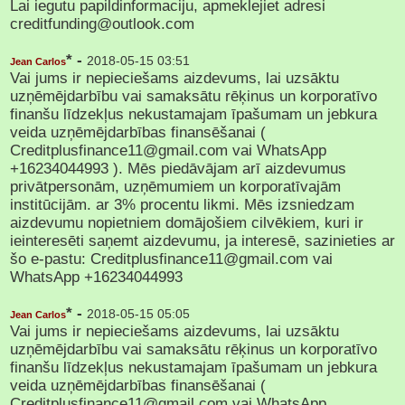
Lai iegutu papildinformaciju, apmeklejiet adresi
creditfunding@outlook.com
* -
2018-05-15 03:51
Jean Carlos
Vai jums ir nepieciešams aizdevums, lai uzsāktu
uzņēmējdarbību vai samaksātu rēķinus un korporatīvo
finanšu līdzekļus nekustamajam īpašumam un jebkura
veida uzņēmējdarbības finansēšanai (
Creditplusfinance11@gmail.com vai WhatsApp
+16234044993 ). Mēs piedāvājam arī aizdevumus
privātpersonām, uzņēmumiem un korporatīvajām
institūcijām. ar 3% procentu likmi. Mēs izsniedzam
aizdevumu nopietniem domājošiem cilvēkiem, kuri ir
ieinteresēti saņemt aizdevumu, ja interesē, sazinieties ar
šo e-pastu: Creditplusfinance11@gmail.com vai
WhatsApp +16234044993
* -
2018-05-15 05:05
Jean Carlos
Vai jums ir nepieciešams aizdevums, lai uzsāktu
uzņēmējdarbību vai samaksātu rēķinus un korporatīvo
finanšu līdzekļus nekustamajam īpašumam un jebkura
veida uzņēmējdarbības finansēšanai (
Creditplusfinance11@gmail.com vai WhatsApp