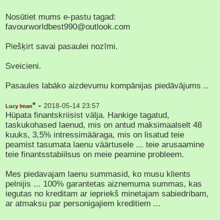
Nosūtiet mums e-pastu tagad:
favourworldbest990@outlook.com
Piešķirt savai pasaulei nozīmi.
Sveicieni.
Pasaules labāko aizdevumu kompānijas piedāvājums ..
* -
2018-05-14 23:57
Lucy Iman
Hüpata finantskriisist välja. Hankige tagatud,
taskukohased laenud, mis on antud maksimaalselt 48
kuuks, 3,5% intressimääraga, mis on lisatud teie
peamist tasumata laenu väärtusele ... teie arusaamine
teie finantsstabiilsus on meie peamine probleem.
Mes piedavajam laenu summasid, ko musu klients
pelnijis ... 100% garantetas aiznemuma summas, kas
iegutas no kreditam ar iepriekš minetajam sabiedribam,
ar atmaksu par personigajiem kreditiem ...