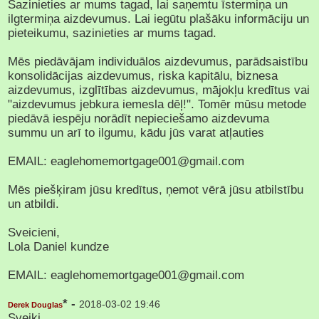
Sazinieties ar mums tagad, lai saņemtu īstermiņa un
ilgtermiņa aizdevumus. Lai iegūtu plašāku informāciju un
pieteikumu, sazinieties ar mums tagad.
Mēs piedāvājam individuālos aizdevumus, parādsaistību
konsolidācijas aizdevumus, riska kapitālu, biznesa
aizdevumus, izglītības aizdevumus, mājokļu kredītus vai
"aizdevumus jebkura iemesla dēļ!". Tomēr mūsu metode
piedāvā iespēju norādīt nepieciešamo aizdevuma
summu un arī to ilgumu, kādu jūs varat atļauties
EMAIL: eaglehomemortgage001@gmail.com
Mēs piešķiram jūsu kredītus, ņemot vērā jūsu atbilstību
un atbildi.
Sveicieni,
Lola Daniel kundze
EMAIL: eaglehomemortgage001@gmail.com
* -
2018-03-02 19:46
Derek Douglas
Sveiki