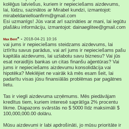
kolēģus latviešus, kuriem ir nepieciešams aizdevums,
lai, lūdzu, sazinātos ar Mirabel kundzi, izmantojot:
mirabeldanielloanfirm@gmail.com
Esi uzmanīgs! Jūs varat arī sazināties ar mani, lai iegūtu
plašāku informāciju, izmantojot: dainaeglitee@gmail.com
* -
2018-04-21 10:16
Max Bent
vai jums ir nepieciešams steidzams aizdevums, lai
iztīrītu savus parādus, vai arī jums ir nepieciešams pašu
kapitāla aizdevums, lai uzlabotu savu biznesu? Vai jūs
esat noraidījis bankas un citas finanšu aģentūras? Vai
jums ir nepieciešams aizdevumu konsolidācija vai
hipotēka? Meklējiet ne vairāk kā mēs esam šeit, lai
padarītu visas jūsu finansiālās problēmas par pagātnes
lietu.
Tas ir viegli aizdevuma uzņēmums. Mēs piedāvājam
kredītus tiem, kuriem interesē saprātīga 2% procentu
likme. Diapazons svārstās no $ 5000 līdz maksimāli $
100,000,000.00 dolāru.
Mūsu aizdevumi ir labi apdrošināti, jo mūsu prioritāte ir