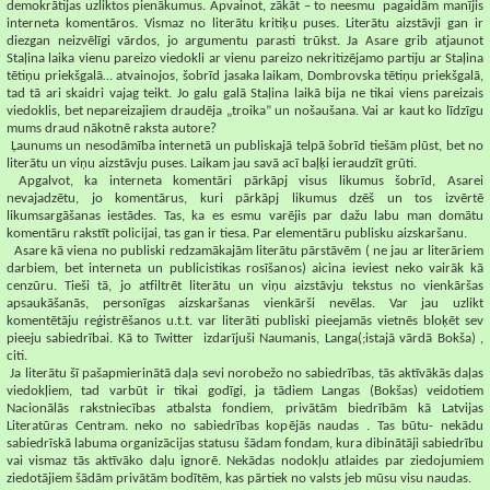
demokrātijas uzliktos pienākumus. Apvainot, zākāt – to neesmu
pagaidām manījis
interneta komentāros. Vismaz no literātu kritiķu puses. Literātu aizstāvji gan ir
diezgan neizvēlīgi vārdos, jo argumentu parasti trūkst. Ja Asare grib atjaunot
Staļina laika vienu pareizo viedokli ar vienu pareizo nekritizējamo partiju ar Staļina
tētiņu priekšgalā… atvainojos, šobrīd jasaka laikam, Dombrovska tētiņu priekšgalā,
tad tā ari skaidri vajag teikt. Jo galu galā Staļina laikā bija ne tikai viens pareizais
viedoklis, bet nepareizajiem draudēja „troika” un nošaušana. Vai ar kaut ko līdzīgu
mums draud nākotnē raksta autore?
Ļaunums un nesodāmība internetā un publiskajā telpā šobrīd tiešām plūst, bet no
literātu un viņu aizstāvju puses. Laikam jau savā acī baļķi ieraudzīt grūti.
Apgalvot, ka interneta komentāri pārkāpj visus likumus šobrīd, Asarei
nevajadzētu, jo komentārus, kuri pārkāpj likumus dzēš un tos izvērtē
likumsargāšanas iestādes. Tas, ka es esmu varējis par dažu labu man domātu
komentāru rakstīt policijai, tas gan ir tiesa. Par elementāru publisku aizskaršanu.
Asare kā viena no publiski redzamākajām literātu pārstāvēm ( ne jau ar literāriem
darbiem, bet interneta un publicistikas rosīšanos) aicina ieviest neko vairāk kā
cenzūru. Tieši tā, jo atfiltrēt literātu un viņu aizstāvju tekstus no vienkāršas
apsaukāšanās, personīgas aizskaršanas vienkārši nevēlas. Var jau uzlikt
komentētāju reģistrēšanos u.t.t. var literāti publiski pieejamās vietnēs bloķēt sev
pieeju sabiedrībai. Kā to Twitter
izdarījuši Naumanis, Langa(;istajā vārdā Bokša) ,
citi.
Ja literātu šī pašapmierinātā daļa sevi norobežo no sabiedrības, tās aktīvākās daļas
viedokļiem, tad varbūt ir tikai godīgi, ja tādiem Langas (Bokšas) veidotiem
Nacionālās rakstniecības atbalsta fondiem, privātām biedrībām kā Latvijas
Literatūras Centram. neko no sabiedrības kopējās naudas . Tas būtu- nekādu
sabiedrīskā labuma organizācijas statusu šādam fondam, kura dibinātāji sabiedrību
vai vismaz tās aktīvāko daļu ignorē. Nekādas nodokļu atlaides par ziedojumiem
ziedotājiem šādām privātām bodītēm, kas pārtiek no valsts jeb mūsu visu naudas.