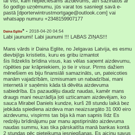
lai visi, kam nepieciešams aizdevums, ātri sazinātos ar
šo godīgo uzņēmumu, jūs varat tos sasniegt savā e-
pastā [dporterwintrustmortgage@outlook.com] vai
whatsapp numuru +2348159907177
* -
2018-04-20 04:54
Daina Eglite
Labi jaunumi! Labi jaunumi !!! LABAS ZIŅAS!!!
Mans vārds ir Daina Eglite, no Jelgavas Latvija, es esmu
dievbijīgs kristietis, kuru es gribu izmantot
šis līdzeklis brīdina visus, kas vēlas saņemt aizdevumu,
rūpēties par krāpniekiem, jo tie ir visur. Pirms dažiem
mēnešiem es biju finansiāli samazināts, un, pateicoties
manām vajadzībām, izmisumam un nabadzībai, mani
internetā ir saņēmis kāda tā dēvēta aizdevuma
sabiedrība. Es pazaudēju daudz naudas, kamēr mans
draugs mani neuzrādīja ļoti uzticamam aizdevējam, ko
sauca Mirabel Daniels kundze, kurš 28 stundu laikā bez
jebkāda spiediena aizdeva man neaizsargāto 31 000 eiro
aizdevumu, vispirms tas bija kā man sapnis līdz Es
redzēju brīdinājumu par manu apstiprināto aizdevuma
naudas summu, kas tika pārskaitīta manā bankas kontā
2 stundas pēc pieteikuma iesniegšanas. Es aicinu savus