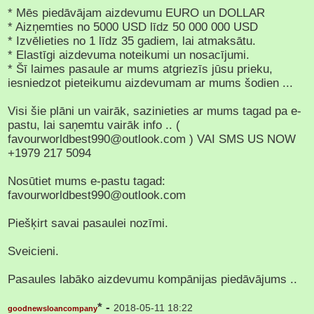
* Mēs piedāvājam aizdevumu EURO un DOLLAR
* Aizņemties no 5000 USD līdz 50 000 000 USD
* Izvēlieties no 1 līdz 35 gadiem, lai atmaksātu.
* Elastīgi aizdevuma noteikumi un nosacījumi.
* Šī laimes pasaule ar mums atgriezīs jūsu prieku,
iesniedzot pieteikumu aizdevumam ar mums šodien ...
Visi šie plāni un vairāk, sazinieties ar mums tagad pa e-
pastu, lai saņemtu vairāk info .. (
favourworldbest990@outlook.com ) VAI SMS US NOW
+1979 217 5094
Nosūtiet mums e-pastu tagad:
favourworldbest990@outlook.com
Piešķirt savai pasaulei nozīmi.
Sveicieni.
Pasaules labāko aizdevumu kompānijas piedāvājums ..
* -
2018-05-11 18:22
goodnewsloancompany