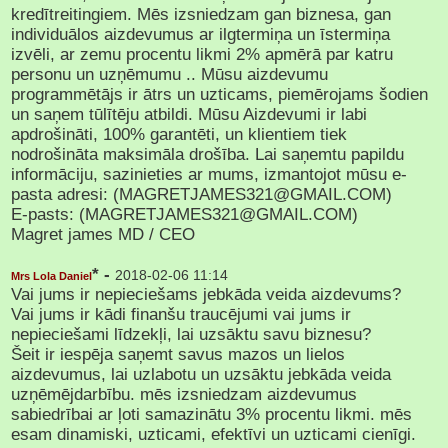
kredītreitingiem. Mēs izsniedzam gan biznesa, gan
individuālos aizdevumus ar ilgtermiņa un īstermiņa
izvēli, ar zemu procentu likmi 2% apmērā par katru
personu un uzņēmumu .. Mūsu aizdevumu
programmētājs ir ātrs un uzticams, piemērojams šodien
un saņem tūlītēju atbildi. Mūsu Aizdevumi ir labi
apdrošināti, 100% garantēti, un klientiem tiek
nodrošināta maksimāla drošība. Lai saņemtu papildu
informāciju, sazinieties ar mums, izmantojot mūsu e-
pasta adresi: (MAGRETJAMES321@GMAIL.COM)
E-pasts: (MAGRETJAMES321@GMAIL.COM)
Magret james MD / CEO
* -
2018-02-06 11:14
Mrs Lola Daniel
Vai jums ir nepieciešams jebkāda veida aizdevums?
Vai jums ir kādi finanšu traucējumi vai jums ir
nepieciešami līdzekļi, lai uzsāktu savu biznesu?
Šeit ir iespēja saņemt savus mazos un lielos
aizdevumus, lai uzlabotu un uzsāktu jebkāda veida
uzņēmējdarbību. mēs izsniedzam aizdevumus
sabiedrībai ar ļoti samazinātu 3% procentu likmi. mēs
esam dinamiski, uzticami, efektīvi un uzticami cienīgi.