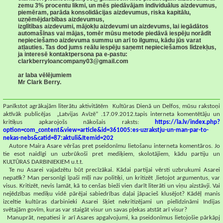
zemu 3% procentu likmi, un mēs piedāvājam individuālus aizdevumus,
piemēram, parāda konsolidācijas aizdevumus, riska kapitālu,
uzņēmējdarbības aizdevumus,
izglītības aizdevumi, mājokļu aizdevumi un aizdevums, lai iegādātos
automašīnas vai mājas, tomēr mūsu metode piedāvā iespēju norādīt
nepieciešamo aizdevuma summu un arī to ilgumu, kādu jūs varat
atļauties. Tas dod jums reālu iespēju saņemt nepieciešamos līdzekļus,
ja interesē kontaktpersona pa e-pastu:
clarkberryloancompany03@gmail.com
ar laba vēlējumiem
Mr Clark Berry.
Panīkstot agrākajām literātu aktivitātēm
Kultūras Dienā un Delfos, mūsu rakstoņi
aktīvāk publicējas
„Latvijas Avīzē” .17.09.2012.tapis interneta komentētāju un
kritiķus apkarojošs nākošais raksts:
https://la.lv/index.php?
option=com_content&view=article&id=361005:es-uzrakstju-un-man-par-to-
nekas-nebs&catid=87:aktuli&Itemid=202
Autore Maira Asare vēršas pret pseidonīmu lietošanu interneta komentāros. Jo
tie esot naidīgi un uzbrūkoši pret mediķiem, skolotājiem, kādu partiju un
KULTŪRAS DARBINIEKIEM u.t.t.
Te nu Asarei vajadzētu būt precīzākai. Kādai partijai vērsti uzbrukumi Asarei
nepatīk? Man personīgi īpaši mīļi nav politiķi, un kritizēt ,lietojot argumentus, var
visus. Kritizēt, nevis lamāt, kā to cenšas bieži vien darīt literāti un viņu aizstāvji. Vai
nejēdzības mediķu vidē pārējai sabiedrības daļai jāpacieš klusējot? Kādēļ manis
izceltie kultūras darbinieki Asarei šķiet nekritizējami un pielīdzināmi Indijas
svētajām govīm, kuras var staigāt visur un savas pļekas atstāt arī visur?
Manuprāt, nepatiesi ir arī Asares apgalvojumi, ka pseidonīmus lietojošie pārkāpj