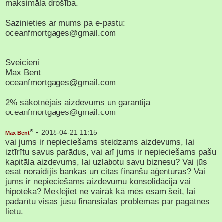
maksimāla drošība.
Sazinieties ar mums pa e-pastu:
oceanfmortgages@gmail.com
Sveicieni
Max Bent
oceanfmortgages@gmail.com
2% sākotnējais aizdevums un garantija
oceanfmortgages@gmail.com
* -
2018-04-21 11:15
Max Bent
vai jums ir nepieciešams steidzams aizdevums, lai
iztīrītu savus parādus, vai arī jums ir nepieciešams pašu
kapitāla aizdevums, lai uzlabotu savu biznesu? Vai jūs
esat noraidījis bankas un citas finanšu aģentūras? Vai
jums ir nepieciešams aizdevumu konsolidācija vai
hipotēka? Meklējiet ne vairāk kā mēs esam šeit, lai
padarītu visas jūsu finansiālās problēmas par pagātnes
lietu.