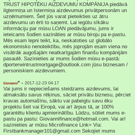
TRUST HIPOTĒKU AIZDEVUMU KOMPĀNIJA piedāvā
ilgtermiņa un īstermiņa aizdevumus privātpersonām un
uzņēmumiem. Šeit jūs varat pieteikties uz ātru
aizdevumu un ērti to saņemt. Lai iegūtu sīkāku
informāciju par mūsu LOAN piedāvājumu, jums ir
ieteicams šodien sazināties ar mūsu biroju pa e-pastu.
Mēs esam lepni teikt, ka, neskatoties uz globālo
ekonomisko nenoteiktību, mēs joprojām esam viena no
visātrāk augošajām neatkarīgajām finanšu kompānijām
pasaulē. Sazinieties ar mums šodien mūsu e-pastā:
dporterwintrustmortgage@outlook.com jūsu biznesam /
personiskiem aizdevumiem.
* -
2017-12-23 04:17
Giovanni
Vai jums ir nepieciešams steidzams aizdevums, lai
atmaksātu savus rēķinus, sāciet privātu biznesu, pērciet
kravas automašīnu, sāktu vai pabeigtu savu ēku
projektu šeit vai Eiropā, vai arī ārpus tā, ar 100%
garantētu klientu apmierinātību. Lūdzu, sūtiet mums e-
pastu pa pastu: Giovannifinance@hotmail.com. Vai arī
sazinieties ar mūsu Microfinance Link> Via:
Firstbankmanager101@gmail.com Sekojiet mums