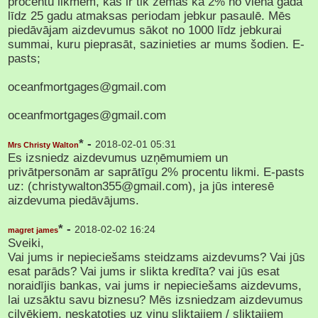
procentu likmēm, kas ir tik zemas kā 2% no viena gada
līdz 25 gadu atmaksas periodam jebkur pasaulē. Mēs
piedāvājam aizdevumus sākot no 1000 līdz jebkurai
summai, kuru pieprasāt, sazinieties ar mums šodien. E-
pasts;
oceanfmortgages@gmail.com
oceanfmortgages@gmail.com
* -
2018-02-01 05:31
Mrs Christy Walton
Es izsniedz aizdevumus uzņēmumiem un
privātpersonām ar saprātīgu 2% procentu likmi. E-pasts
uz: (christywalton355@gmail.com), ja jūs interesē
aizdevuma piedāvājums.
* -
2018-02-02 16:24
magret james
Sveiki,
Vai jums ir nepieciešams steidzams aizdevums? Vai jūs
esat parāds? Vai jums ir slikta kredīta? vai jūs esat
noraidījis bankas, vai jums ir nepieciešams aizdevums,
lai uzsāktu savu biznesu? Mēs izsniedzam aizdevumus
cilvēkiem, neskatoties uz viņu sliktajiem / sliktajiem