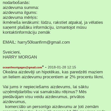
nodarbošanās:
aizdevuma summa:
aizdevuma ilgums:
aizdevuma mērķis:
ikmēneša ienākumi: lūdzu, rakstiet atpakaļ, ja vēlaties
saņemt plašāku informāciju, izmantojot mūsu
kontaktinformāciju zemāk
EMAIL: harry50loanfirm@gmail.com
Sveicieni,
HARRY MORGAN
* -
2018-01-28 12:15
oceanfmortgages@gmail.com
Okeāna aizdevēji un hipotēkas, kas paredzēti maziem
un lieliem aizdevumu procentiem ar 2% procentu likmi.
Vai jums ir nepieciešams aizdevums, lai sāktu
uzņēmējdarbību vai samaksātu rēķinus? Mēs
piedāvājam visu veidu aizdevumus, privātos
aizdevumus,
komerciālo un personīgo aizdevumu ar ļoti zemām