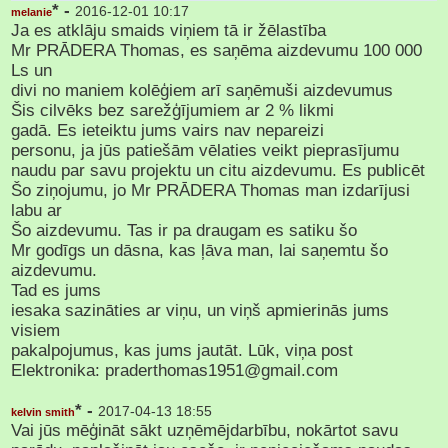
* -
2016-12-01 10:17
melanie
Ja es atklāju smaids viņiem tā ir žēlastība
Mr PRĀDERA Thomas, es saņēma aizdevumu 100 000
Ls un
divi no maniem kolēģiem arī saņēmuši aizdevumus
Šis cilvēks bez sarežģījumiem ar 2 % likmi
gadā. Es ieteiktu jums vairs nav nepareizi
personu, ja jūs patiešām vēlaties veikt pieprasījumu
naudu par savu projektu un citu aizdevumu. Es publicēt
Šo ziņojumu, jo Mr PRĀDERA Thomas man izdarījusi
labu ar
Šo aizdevumu. Tas ir pa draugam es satiku šo
Mr godīgs un dāsna, kas ļāva man, lai saņemtu šo
aizdevumu.
Tad es jums
iesaka sazināties ar viņu, un viņš apmierinās jums
visiem
pakalpojumus, kas jums jautāt. Lūk, viņa post
Elektronika: praderthomas1951@gmail.com
* -
2017-04-13 18:55
kelvin smith
Vai jūs mēģināt sākt uzņēmējdarbību, nokārtot savu