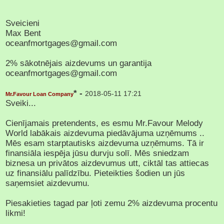
Sveicieni
Max Bent
oceanfmortgages@gmail.com
2% sākotnējais aizdevums un garantija
oceanfmortgages@gmail.com
* -
2018-05-11 17:21
Mr.Favour Loan Company
Sveiki...
Cienījamais pretendents, es esmu Mr.Favour Melody
World labākais aizdevuma piedāvājuma uzņēmums ..
Mēs esam starptautisks aizdevuma uzņēmums. Tā ir
finansiāla iespēja jūsu durvju solī. Mēs sniedzam
biznesa un privātos aizdevumus utt, ciktāl tas attiecas
uz finansiālu palīdzību. Pieteikties šodien un jūs
saņemsiet aizdevumu.
Piesakieties tagad par ļoti zemu 2% aizdevuma procentu
likmi!