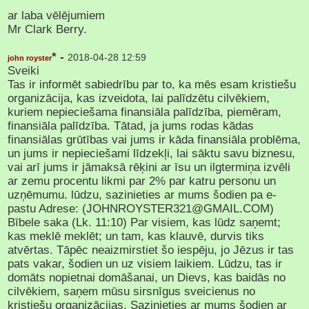
ar laba vēlējumiem
Mr Clark Berry.
* -
2018-04-28 12:59
john royster
Sveiki
Tas ir informēt sabiedrību par to, ka mēs esam kristiešu
organizācija, kas izveidota, lai palīdzētu cilvēkiem,
kuriem nepieciešama finansiāla palīdzība, piemēram,
finansiāla palīdzība. Tātad, ja jums rodas kādas
finansiālas grūtības vai jums ir kāda finansiāla problēma,
un jums ir nepieciešami līdzekļi, lai sāktu savu biznesu,
vai arī jums ir jāmaksā rēķini ar īsu un ilgtermiņa izvēli
ar zemu procentu likmi par 2% par katru personu un
uzņēmumu. lūdzu, sazinieties ar mums šodien pa e-
pastu Adrese: (JOHNROYSTER321@GMAIL.COM)
Bībele saka (Lk. 11:10) Par visiem, kas lūdz saņemt;
kas meklē meklēt; un tam, kas klauvē, durvis tiks
atvērtas. Tāpēc neaizmirstiet šo iespēju, jo Jēzus ir tas
pats vakar, šodien un uz visiem laikiem. Lūdzu, tas ir
domāts nopietnai domāšanai, un Dievs, kas baidās no
cilvēkiem, saņem mūsu sirsnīgus sveicienus no
kristiešu organizācijas. Sazinieties ar mums šodien ar