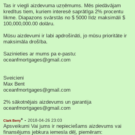
Tas ir viegli aizdevuma uzņēmums. Mēs piedāvājam
kredītus tiem, kuriem interesē saprātīga 2% procentu
likme. Diapazons svārstās no $ 5000 līdz maksimāli $
100,000,000.00 dolāru.
Mūsu aizdevumi ir labi apdrošināti, jo mūsu prioritāte ir
maksimāla drošība.
Sazinieties ar mums pa e-pastu:
oceanfmortgages@gmail.com
Sveicieni
Max Bent
oceanfmortgages@gmail.com
2% sākotnējais aizdevums un garantija
oceanfmortgages@gmail.com
* -
2018-04-26 23:03
Clark Berry
Apsveikumi Vai jums ir nepieciešams aizdevums vai
finansējums jebkura iemesla dēļ, piemēram: