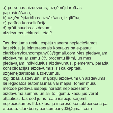
a) personas aizdevums, uzņēmējdarbības
paplašināšana;
b) uzņēmējdarbības uzsākšana, izglītība,
c) parāda konsolidācija
d) grūti naudas aizdevumi
aizdevums jebkurai lietai?
Tas dod jums reālu iespēju saņemt nepieciešamos
līdzekļus, ja ieinteresētais kontakts pa e-pastu:
clarkberryloancompany03@gmail.com Mēs piedāvājam
aizdevumu ar zemu 3% procentu likmi, un mēs
piedāvājam individuālus aizdevumus, piemēram, parāda
konsolidācijas aizdevumus, riska kapitālu,
uzņēmējdarbības aizdevumus,
izglītības aizdevumi, mājokļu aizdevumi un aizdevums,
lai iegādātos automašīnas vai mājas, tomēr mūsu
metode piedāvā iespēju norādīt nepieciešamo
aizdevuma summu un arī to ilgumu, kādu jūs varat
atļauties. Tas dod jums reālu iespēju saņemt
nepieciešamos līdzekļus, ja interesē kontaktpersona pa
e-pastu: clarkberryloancompany03@gmail.com