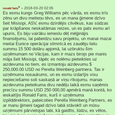
* -
2018-03-20 02:05
ronald faris
Es esmu kungs Greg Williams pēc vārda, es esmu trīs
zēnu un divu meiteņu tēvs, es un mana ģimene dzīvo
šeit Misisipi, ASV, esmu dzirdējis cilvēkus, kas sūdzas
par krāpšanos neskaitāmas reizes, un es pats esmu arī
upuris, Es biju vairāku iemeslu dēļ mēģinājis
finansējumu, lai pabeidzu savu projektu, un manai mazai
meitai Eunice operācijai slimnīcā es zaudēju lielu
summu 15 500 dolāru apjomā, lai uzbruktu šim
uzņēmumam no Vācijas, kam ir mazs birojs pie manis
māja šeit Misisipi, tāpēc es nolēmu pieteikties uz
aizdevuma no tiem, es izmantoju aizdevumu $
250,000.00 USD no Perella Weinberg partnera. Tas ir
uzņēmuma nosaukums, un es esmu izdarījis visu
nepieciešamo soli saskaņā ar viņu rīkojumu. manas
aizdevuma pieteikuma divu nedēļu laikā esmu saņēmis
precīzu summu USD 250 000,00 apmērā manā kontā, ko
ieskaitījis Ronald Faris, kurš ir uzņēmuma
izpilddirektors, pateicoties Perella Weinberg Partners, es
ar manu ģimeni tagad dzīvo labā stāvoklī un mūsu
uzņēmumi pārvietojas labi, kā gaidīts, lūdzu, es vēlos,