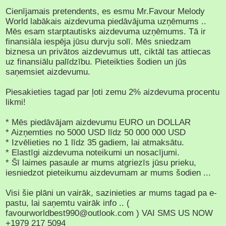
Cienījamais pretendents, es esmu Mr.Favour Melody
World labākais aizdevuma piedāvājuma uzņēmums ..
Mēs esam starptautisks aizdevuma uzņēmums. Tā ir
finansiāla iespēja jūsu durvju solī. Mēs sniedzam
biznesa un privātos aizdevumus utt, ciktāl tas attiecas
uz finansiālu palīdzību. Pieteikties šodien un jūs
saņemsiet aizdevumu.
Piesakieties tagad par ļoti zemu 2% aizdevuma procentu
likmi!
* Mēs piedāvājam aizdevumu EURO un DOLLAR
* Aizņemties no 5000 USD līdz 50 000 000 USD
* Izvēlieties no 1 līdz 35 gadiem, lai atmaksātu.
* Elastīgi aizdevuma noteikumi un nosacījumi.
* Šī laimes pasaule ar mums atgriezīs jūsu prieku,
iesniedzot pieteikumu aizdevumam ar mums šodien ...
Visi šie plāni un vairāk, sazinieties ar mums tagad pa e-
pastu, lai saņemtu vairāk info .. (
favourworldbest990@outlook.com ) VAI SMS US NOW
+1979 217 5094