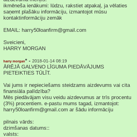
ikmēneša ienākumi: lūdzu, rakstiet atpakaļ, ja vēlaties
saņemt plašāku informāciju, izmantojot mūsu
kontaktinformāciju zemāk
EMAIL: harry50loanfirm@gmail.com
Sveicieni,
HARRY MORGAN
* -
2018-01-14 08:19
harry morgan
ĀRĒJĀ GALVENO LĪGUMA PIEDĀVĀJUMS
PIETEIKTIES TŪLĪT.
Vai jums ir nepieciešams steidzams aizdevums vai cita
finansiāla palīdzība?
Mēs piedāvājam visu veidu aizdevumus ar trīs procentu
(3%) procentiem. e-pastu mums tagad, izmantojot:
harry50loanfirm@gmail.com ar šādu informāciju
pilnais vārds:
dzimšanas datums::
valsts: