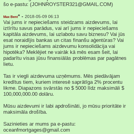
šo e-pastu: (JOHNROYSTER321@GMAIL.COM)
* -
2018-05-09 06:13
Max Bent
Vai jums ir nepieciešams steidzams aizdevums, lai
iztīrītu savus parādus, vai arī jums ir nepieciešams
kapitāla aizdevums, lai uzlabotu savu biznesu? Vai jūs
esat noraidījis bankas un citas finanšu aģentūras? Vai
jums ir nepieciešams aizdevumu konsolidācija vai
hipotēka? Meklējiet ne vairāk kā mēs esam šeit, lai
padarītu visas jūsu finansiālās problēmas par pagātnes
lietu.
Tas ir viegli aizdevuma uzņēmums. Mēs piedāvājam
kredītus tiem, kuriem interesē saprātīga 2% procentu
likme. Diapazons svārstās no $ 5000 līdz maksimāli $
100,000,000.00 dolāru.
Mūsu aizdevumi ir labi apdrošināti, jo mūsu prioritāte ir
maksimāla drošība.
Sazinieties ar mums pa e-pastu:
oceanfmortgages@gmail.com