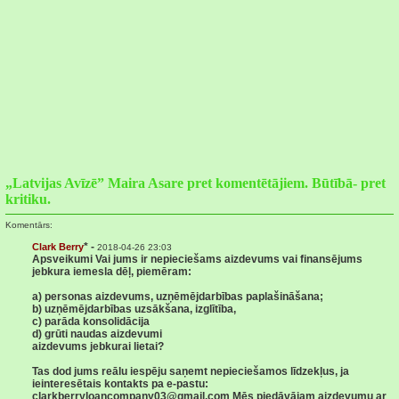
„Latvijas Avīzē” Maira Asare pret komentētājiem. Būtībā- pret
kritiku.
Komentārs:
* -
Clark Berry
2018-04-26 23:03
Apsveikumi Vai jums ir nepieciešams aizdevums vai finansējums
jebkura iemesla dēļ, piemēram:
a) personas aizdevums, uzņēmējdarbības paplašināšana;
b) uzņēmējdarbības uzsākšana, izglītība,
c) parāda konsolidācija
d) grūti naudas aizdevumi
aizdevums jebkurai lietai?
Tas dod jums reālu iespēju saņemt nepieciešamos līdzekļus, ja
ieinteresētais kontakts pa e-pastu:
clarkberryloancompany03@gmail.com Mēs piedāvājam aizdevumu ar