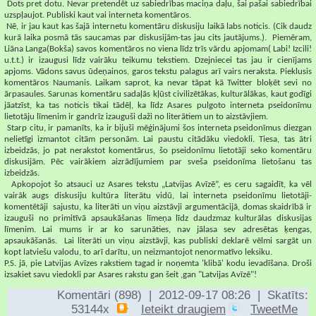
Dots pret dotu. Nevar pretendēt uz sabiedrības maciņa daļu, šai pašai sabiedrībai
uzspļaujot. Publiski kaut vai interneta komentāros.
Nē, ir jau kaut kas šajā internetu komentāru diskusiju laikā labs noticis. (Cik daudz
kurā laika posmā tās saucamas par diskusijām-tas jau cits jautājums.).
Piemēram,
Liāna Langa(Bokša) savos komentāros no viena līdz trīs vārdu apjomam( Labi! Izcili!
u.t.t.) ir izaugusi līdz vairāku teikumu tekstiem. Dzejniecei tas jau ir cienījams
apjoms. Vādons savus ūdeņainos, garos tekstu palagus arī vairs neraksta. Pieklusis
komentāros Naumanis. Laikam saprot, ka nevar tāpat kā Twitter bloķēt sevi no
ārpasaules. Sarunas komentāru sadaļās kļūst civilizētākas, kulturālākas, kaut godīgi
jāatzīst, ka tas noticis tikai tādēļ, ka līdz Asares pulgoto interneta pseidonīmu
lietotāju līmenim ir gandrīz izauguši daži no literātiem un to aizstāvjiem.
Starp citu, ir pamanīts, ka ir bijuši mēģinājumi šos interneta pseidonīmus diezgan
nelietīgi izmantot citām personām. Lai paustu citādāku viedokli. Tiesa, tas ātri
izbeidzās, jo pat nerakstot komentārus, šo pseidonīmu lietotāji seko komentāru
diskusijām. Pēc vairākiem aizrādījumiem par sveša pseidonīma lietošanu tas
izbeidzās.
Apkopojot šo atsauci uz Asares tekstu „Latvijas Avīzē”, es ceru sagaidīt, ka vēl
vairāk augs diskusiju kultūra literātu vidū, lai interneta pseidonīmu lietotāji-
komentētāji
sajustu, ka literāti un viņu aizstāvji argumentācijā, domas skaidrībā ir
izauguši no primitīvā apsaukāšanas līmeņa līdz daudzmaz kulturālas diskusijas
līmenim. Lai mums ir ar ko sarunāties, nav jālasa sev adresētas ķengas,
apsaukāšanās.
Lai literāti un viņu aizstāvji, kas publiski deklarē vēlmi sargāt un
kopt latviešu valodu, to arī darītu, un neizmantojot nenormatīvo leksiku.
P.S. jā, pie Latvijas Avīzes rakstiem tagad ir noņemta 'klibā' kodu ievadīšana. Droši
izsakiet savu viedokli par Asares rakstu gan šeit ,gan "Latvijas Avīzē"!
Komentāri (898) | 2012-09-17 08:26 | Skatīts:
53144x
Ieteikt draugiem
TweetMe