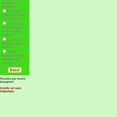
latviešu
literatūrā?
Jā, esmu
sajūsmā par katru
jaunu darbu!
Jā, bet nākas
meklēt ,kamēr
atrod kaut ko
vērtīgu.
Lasu tikai
ārzemju autoru
darbus.
Nelasu
nemaz! man tās
makulatūras
nevajag!
Pastāsti par mums
draugiem!
Izveido arī savu
mājaslapu