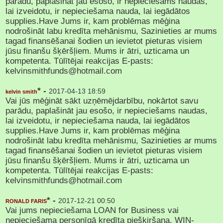
parādu, paplašināt jau esošo, ir nepieciešams naudas,
lai izveidotu, ir nepieciešama nauda, lai iegādātos
supplies.Have Jums ir, kam problēmas mēģina
nodrošināt labu kredīta mehānismu, Sazinieties ar mums
tagad finansēšanai šodien un ievietot pieturas visiem
jūsu finanšu šķēršļiem. Mums ir ātri, uzticama un
kompetenta. Tūlītējai reakcijas E-pasts:
kelvinsmithfunds@hotmail.com
* -
2017-04-13 18:59
kelvin smith
Vai jūs mēģināt sākt uzņēmējdarbību, nokārtot savu
parādu, paplašināt jau esošo, ir nepieciešams naudas,
lai izveidotu, ir nepieciešama nauda, lai iegādātos
supplies.Have Jums ir, kam problēmas mēģina
nodrošināt labu kredīta mehānismu, Sazinieties ar mums
tagad finansēšanai šodien un ievietot pieturas visiem
jūsu finanšu šķēršļiem. Mums ir ātri, uzticama un
kompetenta. Tūlītējai reakcijas E-pasts:
kelvinsmithfunds@hotmail.com
* -
2017-12-21 00:50
RONALD FARIS
Vai jums nepieciešama LOAN for Business vai
nepieciešama personīgā kredīta piešķiršana. WIN-