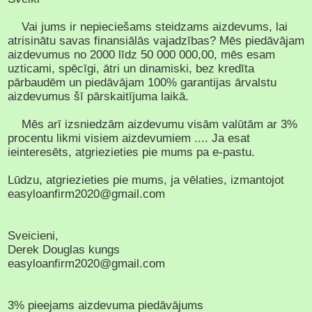
Vai jums ir nepieciešams steidzams aizdevums, lai
atrisinātu savas finansiālās vajadzības? Mēs piedāvājam
aizdevumus no 2000 līdz 50 000 000,00, mēs esam
uzticami, spēcīgi, ātri un dinamiski, bez kredīta
pārbaudēm un piedāvājam 100% garantijas ārvalstu
aizdevumus šī pārskaitījuma laikā.
Mēs arī izsniedzām aizdevumu visām valūtām ar 3%
procentu likmi visiem aizdevumiem .... Ja esat
ieinteresēts, atgriezieties pie mums pa e-pastu.
Lūdzu, atgriezieties pie mums, ja vēlaties, izmantojot
easyloanfirm2020@gmail.com
Sveicieni,
Derek Douglas kungs
easyloanfirm2020@gmail.com
3% pieejams aizdevuma piedāvājums