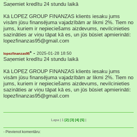
Saņemiet kredītu 24 stundu laikā
Kā LOPEZ GROUP FINANZAS klients iesaku jums
visām jūsu finansējuma vajadzībām ar likmi 2%. Tiem no
jums, kuriem ir nepieciešams aizdevums, nevilcinieties
sazināties ar viņu tāpat kā es, un jūs būsiet apmierināti:
lopezfinanzas95@gmail.com
* -
2025-01-28 18:50
lopezfinanzas95
Saņemiet kredītu 24 stundu laikā
Kā LOPEZ GROUP FINANZAS klients iesaku jums
visām jūsu finansējuma vajadzībām ar likmi 2%. Tiem no
jums, kuriem ir nepieciešams aizdevums, nevilcinieties
sazināties ar viņu tāpat kā es, un jūs būsiet apmierināti:
lopezfinanzas95@gmail.com
Lapa | 1
[2]
[3]
[4]
[5]
|
- Pievienot komentāru: