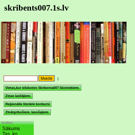
skribents007.1s.lv
|
Vietas,kur ielūkoties Skribenta007 līdziniekiem.
Ziņas lasītājiem.
Reģionālie literārie konkursi
ZInātgribošiem, lasošajiem.
Izvēlne
Sākums
Tas, ko