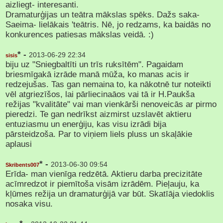
aizliegt- interesanti.
Dramaturģijas un teātra mākslas spēks. Dažs saka-
Saeima- lielākais 'teātris. Nē, jo redzams, ka baidās no
konkurences patiesas mākslas veidā. :)
* -
2013-06-29 22:34
sisis
biju uz "Sniegbaltīti un trīs ruksītēm". Pagaidam
briesmīgakā izrāde manā mūža, ko manas acis ir
redzejušas. Tas gan nemaina to, ka nākotnē tur noteikti
vēl atgriezīšos, lai pārliecinaāos vai tā ir H.Paukša
režijas "kvalitāte" vai man vienkārši nenoveicās ar pirmo
pieredzi. Te gan nedrīkst aizmirst uzslavēt aktieru
entuziasmu un enerģiju, kas visu izrādi bija
pārsteidzoša. Par to viņiem liels pluss un skaļākie
aplausi
* -
2013-06-30 09:54
Skribents007
Erīda- man vienīga redzētā. Aktieru darba precizitāte
acīmredzot ir piemītoša visām izrādēm. Pieļauju, ka
kļūmes režija un dramaturģijā var būt. Skatīāja viedoklis
nosaka visu.