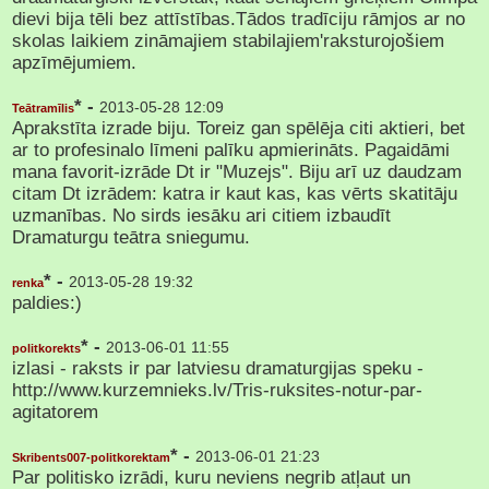
dievi bija tēli bez attīstības.Tādos tradīciju rāmjos ar no
skolas laikiem zināmajiem stabilajiem'raksturojošiem
apzīmējumiem.
* -
2013-05-28 12:09
Teātramīlis
Aprakstīta izrade biju. Toreiz gan spēlēja citi aktieri, bet
ar to profesinalo līmeni palīku apmierināts. Pagaidāmi
mana favorit-izrāde Dt ir "Muzejs". Biju arī uz daudzam
citam Dt izrādem: katra ir kaut kas, kas vērts skatitāju
uzmanības. No sirds iesāku ari citiem izbaudīt
Dramaturgu teātra sniegumu.
* -
2013-05-28 19:32
renka
paldies:)
* -
2013-06-01 11:55
politkorekts
izlasi - raksts ir par latviesu dramaturgijas speku -
http://www.kurzemnieks.lv/Tris-ruksites-notur-par-
agitatorem
* -
2013-06-01 21:23
Skribents007-politkorektam
Par politisko izrādi, kuru neviens negrib atļaut un