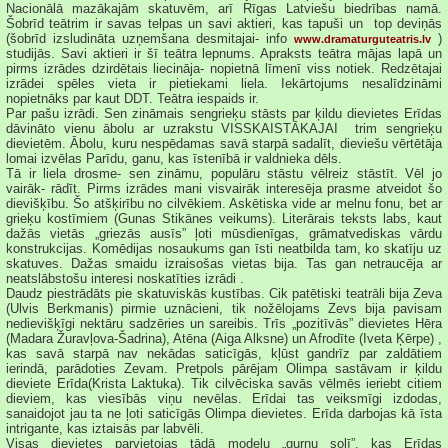
Nacionālā mazākajām skatuvēm, arī Rīgas Latviešu biedrības namā.
Šobrīd teātrim ir savas telpas un savi aktieri, kas tapuši un top deviņās
(šobrīd izsludināta uzņemšana desmitajai- info
)
www.dramaturguteatris.lv
studijās. Savi aktieri ir šī teātra lepnums. Apraksts teātra mājas lapā un
pirms izrādes dzirdētais liecināja- nopietnā līmenī viss notiek. Redzētajai
izrādei spēles vieta ir pietiekami liela. Iekārtojums nesalīdzināmi
nopietnāks par kaut DDT. Teātra iespaids ir.
Par pašu izrādi. Sen zināmais sengrieķu stāsts par ķildu dievietes Erīdas
dāvināto vienu ābolu ar uzrakstu VISSKAISTĀKAJAI trim sengrieķu
dievietēm. Ābolu, kuru nespēdamas savā starpā sadalīt, dieviešu vērtētāja
lomai izvēlas Parīdu, ganu, kas īstenībā ir valdnieka dēls.
Tā ir liela drosme- sen zināmu, populāru stāstu vēlreiz stāstīt. Vēl jo
vairāk- rādīt. Pirms izrādes mani visvairāk interesēja prasme atveidot šo
dievišķību. Šo atšķirību no cilvēkiem. Askētiska vide ar melnu fonu, bet ar
grieķu kostīmiem (Gunas Stikānes veikums). Literārais teksts labs, kaut
dažās vietās „griezās ausīs” ļoti mūsdienīgas, grāmatvediskas vārdu
konstrukcijas. Komēdijas nosaukums gan īsti neatbilda tam, ko skatīju uz
skatuves. Dažas smaidu izraisošas vietas bija. Tas gan netraucēja ar
neatslābstošu interesi noskatīties izrādi .
Daudz piestrādāts pie skatuviskās kustības. Cik patētiski teatrāli bija Zeva
(Ulvis Berkmanis) pirmie uznācieni, tik nožēlojams Zevs bija pavisam
nedievišķīgi nektāru sadzēries un sareibis. Trīs „pozitīvās” dievietes Hēra
(Madara Žuravļova-Šadrina), Atēna (Aiga Alksne) un Afrodīte (Iveta Ķērpe) ,
kas savā starpā nav nekādas saticīgās, kļūst gandrīz par zaldātiem
ierindā, parādoties Zevam. Pretpols pārējam Olimpa sastāvam ir ķildu
dieviete Erīda(Krista Laktuka). Tik cilvēciska savās vēlmēs ieriebt citiem
dieviem, kas viesībās viņu nevēlas. Erīdai tas veiksmīgi izdodas,
sanaidojot jau ta ne ļoti saticīgās Olimpa dievietes. Erīda darbojas kā īsta
intrigante, kas iztaisās par labvēli.
Visas dievietes parvietojas tādā modeļu „gurnu solī”, kas Erīdas